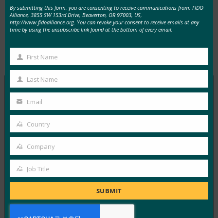
By submitting this form, you are consenting to receive communications from: FIDO
Alliance, 3855 SW 153rd Drive, Beaverton, OR 97003, US,
http://www.fidoalliance.org. You can revoke your consent to receive emails at any
time by using the unsubscribe link found at the bottom of every email.
Type:
FIDO in the News
First Name
First
Name
Last Name
Last
Name
Email
MORE
FIDO IN THE NEWS
Your
email
Country
Country
InfoWorld: 더 나은 인증: FIDO를 이용하세요
Company
FIDO in the News
Company
1월 5, 2017
Job Title
FIDO에 대한 이 특집 기사에서 InfoWorld는 FIDO
Job
Alliance 가 Google과 같은 주요 회사에서 빠르게 구현하
Title
SUBMIT
고…