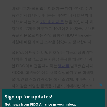
비밀번호가 필요 없는 미래가 곧 다가온다고 수년
동안 암시했지만, 여러분은 여전히 디지털 속박에
서 벗어나는 것에
가까워지지 못
했을 것입니다. 하
지만 이 문제를 연구한 지 10년이 지난 지금, 보안 인
증을 전문으로 하는 산업 협회인 FIDO Alliance는
마침내 퍼즐의 빠진 조각을 찾았다고 생각합니다.
목요일, 이 단체는 비밀번호 없는 기능의 광범위한
채택을 가로막고 있는 사용성 문제를 해결하기 위
한 FIDO의 비전을 제시하는
백서를
발표했습니다.
FIDO의 회원들은 이 문서를 작성하기 위해 협력했
으며, 인텔과 퀄컴과 같은 칩 제조업체, 아마존과 메
타와 같은 저명한 플랫폼 개발자, 아메리칸 익스프
Clos
this
레스와 뱅크 오브 아메리카와 같은 금융 기관,
mod
Sign up for updates!
Google, Microsoft, Apple 등 모든 주요 운영 체제 개
Get news from FIDO Alliance in your inbox.
발자에 걸쳐 있습니다.