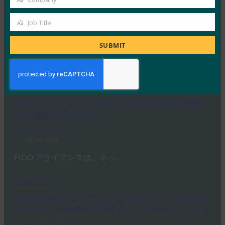
Company
Your Data (暗号化と認証: データを保護するワンツ
ーパンチ)
Job Title
Job
FIDO in the News
Title
7月 2, 2019
SUBMIT
Security Magazi…
Read More →
ダークリーディング: FIDO アライアンス がID検証
とIoT認証に取り組む
FIDO in the News
6月 26, 2019
FIDO アライアンスは、ネッ…
Read More →
CNET: FIDO アライアンス は、モノのインターネッ
トデバイスの標準を作成することを目指しています
FIDO in the News