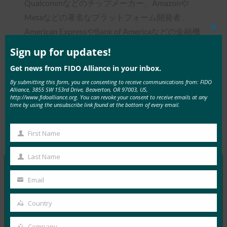
Qualcommなどのチップメーカー、Amazonや
Metaなどの著名なプラットフォーム開発者、
American ExpressやBank of Americaなどの金融機
Clos
this
関、Google、 Microsoft、 Appleなどのすべての
mod
Sign up for updates!
主要なオペレーティングシステムの開発者にまた
Get news from FIDO Alliance in your inbox.
がっています。
By submitting this form, you are consenting to receive communications from: FIDO
Alliance, 3855 SW 153rd Drive, Beaverton, OR 97003, US,
http://www.fidoalliance.org. You can revoke your consent to receive emails at any
time by using the unsubscribe link found at the bottom of every email.
First Name
Type:
FIDO in the News
First
Name
Last Name
Last
Name
Email
Your
MORE
FIDO IN THE NEWS
email
Country
Country
Security Magazine: Encryption and
Authentication: The One-Two Punch That Protect
Company