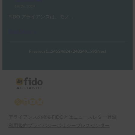
6月 26, 2019
FIDO アライアンスは、モノ…
Read More →
Previous
1
…
245
246
247
248
249
…
292
Next
X
LinkedIn
YouTube
Bluesky
アライアンスの概要
FIDOとは
ニュースレター登録
利用規約
プライバシーポリシー
プレスセンター