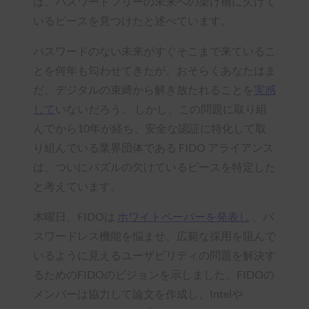
は、パスワードフリーの未来への架け橋に欠けて
いるピースを見つけたと述べています。
パスワードのない未来がすぐそこまで来ているこ
とを何年も匂わせてきたが、おそらくあなたはま
だ、デジタルの束縛から解き放たれることを
実感
して
いないだろう。 しかし、この問題に取り組
んでから10年が経ち、安全な認証に特化して取
り組んでいる業界団体である FIDO アライアンス
は、ついにパズルの欠けているピースを特定した
と考えています。
木曜日、FIDOは
ホワイトペーパーを発表し
、パ
スワードレス機能を悩ませ、広範な採用を阻んで
いるように見えるユーザビリティの問題を解決す
るためのFIDOのビジョンを示しました。FIDOの
メンバーは協力して論文を作成し、Intelや