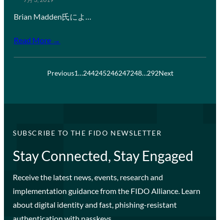
Brian Madden氏によ…
Read More →
Previous
1
…
244
245
246
247
248
…
292
Next
SUBSCRIBE TO THE FIDO NEWSLETTER
Stay Connected, Stay Engaged
Receive the latest news, events, research and
implementation guidance from the FIDO Alliance. Learn
about digital identity and fast, phishing-resistant
authentication with passkeys.