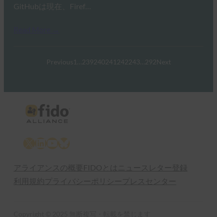
GitHubは現在、Firef…
Read More →
Previous
1
…
239
240
241
242
243
…
292
Next
X
LinkedIn
YouTube
Bluesky
アライアンスの概要
FIDOとは
ニュースレター登録
利用規約
プライバシーポリシー
プレスセンター
Copyright © 2025 無断複写・転載を禁じます