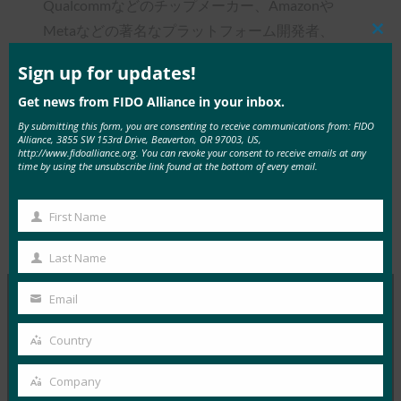
Qualcommなどのチップメーカー、Amazonや
Metaなどの著名なプラットフォーム開発者、
Clos
this
American ExpressやBank of Americaなどの金融機
mod
Sign up for updates!
関、Google、 Microsoft、 Appleなどのすべての
Get news from FIDO Alliance in your inbox.
主要なオペレーティングシステムの開発者にまた
By submitting this form, you are consenting to receive communications from: FIDO
がっています。
Alliance, 3855 SW 153rd Drive, Beaverton, OR 97003, US,
http://www.fidoalliance.org. You can revoke your consent to receive emails at any
time by using the unsubscribe link found at the bottom of every email.
First Name
First
Type:
FIDO in the News
Name
Last Name
Last
Name
Email
Your
MORE
FIDO IN THE NEWS
email
Country
Country
BankInfoSecurity:議会はID盗難と戦うためのアイ
Company
Company
デアを聞く