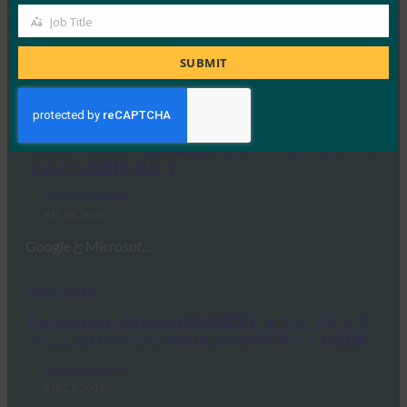
Job Title
FIDO in the News
Job
9月 16, 2019
Title
SUBMIT
最近の米国下院金融サービス 委…
Read More →
Forbes: Face It — 生体認証がサイバーセキュリティ
で大きな役割を果たす
FIDO in the News
8月 28, 2019
GoogleとMicrosof…
Read More →
The Inquirer: GitHubが生体認証とセキュリティキ
ーによるログインにWebAuthnのサポートを追加
FIDO in the News
8月 23, 2019