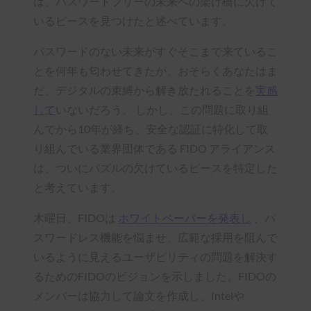
は、パスワードフリーの未来への架け橋に欠けて
いるピースを見つけたと述べています。
パスワードのない未来がすぐそこまで来ているこ
とを何年も匂わせてきたが、おそらくあなたはま
だ、デジタルの束縛から解き放たれることを
実感
して
いないだろう。 しかし、この問題に取り組
んでから10年が経ち、安全な認証に特化して取
り組んでいる業界団体である FIDO アライアンス
は、ついにパズルの欠けているピースを特定した
と考えています。
木曜日、FIDOは
ホワイトペーパーを発表し
、パ
スワードレス機能を悩ませ、広範な採用を阻んで
いるように見えるユーザビリティの問題を解決す
るためのFIDOのビジョンを示しました。FIDOの
メンバーは協力して論文を作成し、Intelや