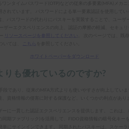
ワンタイムパスワード(OTP)などの従来の多要素(MFA)メ
用されています。 パスワードによる単一要素認証を使用してい
は、パスワードの代わりにパスキーを実装することで、ユーザ
ユーザーエクスペリエンスの向上、認証の摩擦の軽減、セキュリ
キー
リソースページを参照してください
。 次のページでは、既
ついては、
こちら
を参照してください。
ホワイトペーパーをダウンロード
ドよりも優れているのですか?
手段であり、従来のMFA方式よりも使いやすさが向上していま
性、資格情報の侵害に対する保護など、いくつかの利点があり
ザーに一貫した認証エクスペリエンスを提供します。 これは、
同期ファブリック)を活用して、FIDO資格情報の暗号化キー
やく簡単にサインインできます。 同期されたパスキーは、スケー