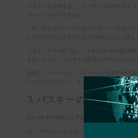
パスキー を使用すると、ユーザーは所有するすべ
キーにアクセスできます。
一方、セキュリティキーなどの デバイス固定パス
た任意のデバイスでアクセス可能なものとは異なり
セキュリティの面では、パスキーはFIDO認証
ます。 さらに、パスキーは既存のデバイス上の
最後に、パスキーは、パスワードや従来のMFA認
ーエクスペリエンス、スケーラビリティの向上、
3. パスキー のユーザー
3.1 パスキーのビジュアルUX/UIを作成する
注: このセクションでは、パスキーの登録とサインイン