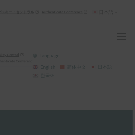
日本語
パスキー・セントラル
Authenticate Conference
skey Central
Language
henticate Conference
English
简体中文
日本語
한국어