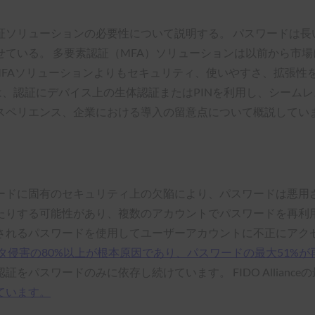
証ソリューションの必要性について説明する。 パスワードは長
ている。 多要素認証（MFA）ソリューションは以前から市
来のMFAソリューションよりもセキュリティ、使いやすさ、拡張
eyは、認証にデバイス上の生体認証またはPINを利用し、シー
スペリエンス、企業における導入の留意点について概説してい
ードに固有のセキュリティ上の欠陥により、パスワードは悪用さ
たりする可能性があり、複数のアカウントでパスワードを再利用
されるパスワードを使用してユーザーアカウントに不正にアク
タ侵害の80%以上が根本原因であり、パスワードの最大51%が
パスワードのみに依存し続けています。 FIDO Allianc
ています。