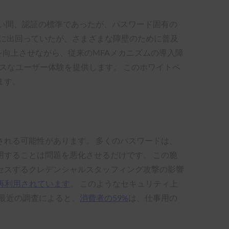
い間、認証の標準であったが、パスワード固有の
場に出回っていたが、さまざまな障壁のために普及
性を向上させながら、従来のMFAメカニズムの導入障
ムレスなユーザー体験を提供します。 このホワイトペ
ます。
れる可能性があります。 多くのパスワードは、
することは問題を悪化させるだけです。 この脆
セスするクレデンシャルスタッフィング攻撃の影響
再利用されています
。 このようなセキュリティ上
eの最近の調査によると、
消費者の59%
は、仕事用の