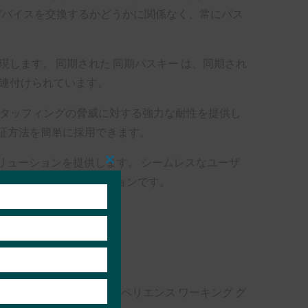
デバイスを交換するかどうかに関係なく、常にパス
します。 同期された 同期パスキー は、同期され
関連付けられています。
スタッフィングの脅威に対する強力な耐性を提供し
証方法を簡単に採用できます。
リューションを提供します。 シームレスなユーザ
Close
this
とって貴重なソリューションです。
module
ance のユーザー エクスペリエンス ワーキング グ