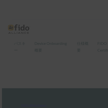
パスキ
Device Onboarding
仕様概
FIDO
ー
概要
要
Certif
FIDO White Papers