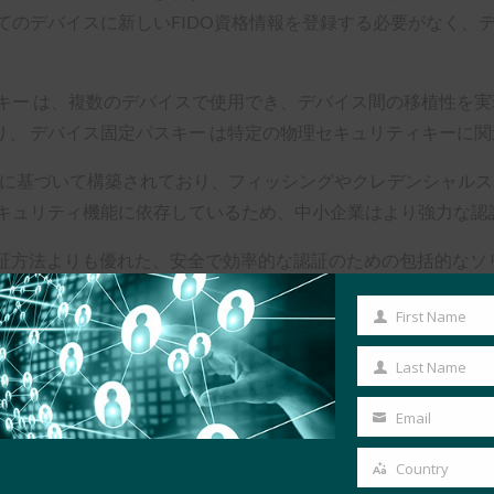
てのデバイスに新しいFIDO資格情報を登録する必要がなく、
キー は、複数のデバイスで使用でき、デバイス間の移植性を実現
、 デバイス固定パスキー は特定の物理セキュリティキーに
標準に基づいて構築されており、フィッシングやクレデンシャル
セキュリティ機能に依存しているため、中小企業はより強力な認
証方法よりも優れた、安全で効率的な認証のための包括的なソ
セキュリティの強化により、パスキーはあらゆる規模の組織に
First Name
First
エクスペリエンス
Name
Last Name
Last
Name
Email
Your
email
のプロセスの概要を例を使用して説明します。 注: FIDO Alli
Country
Country