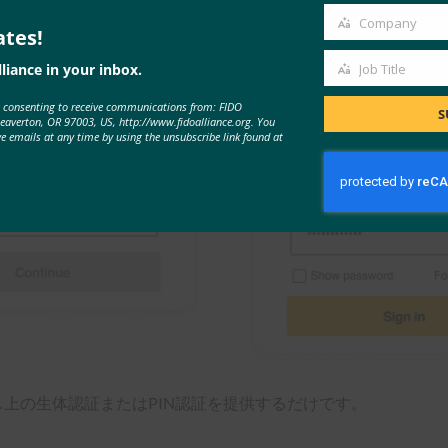
しました。このガイドラインは、こちらから入手できます。
Company
ates!
Company
認証のためにパスワードとともに電子メールまたはユーザー名
liance in your inbox.
Job Title
Job
e consenting to receive communications from: FIDO
Title
S
Beaverton, OR 97003, US, http://www.fidoalliance.org. You
ve emails at any time by using the unsubscribe link found at
ス上の生体認証またはPIN認証を提供するだけです。