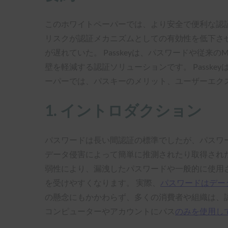
このホワイトペーパーでは、より安全で便利な認
リスクが認証メカニズムとしての有効性を低下させ
が遅れていた。 Passkeyは、パスワードや従
壁を軽減する認証ソリューションです。 Passk
ーパーでは、パスキーのメリット、ユーザーエク
1. イントロダクション
パスワードは長い間認証の標準でしたが、パスワ
データ侵害によって簡単に推測されたり取得され
弱性により、漏洩したパスワードや一般的に使用
を受けやすくなります。 実際、
パスワードはデー
の懸念にもかかわらず、多くの消費者や組織は、認証を
コンピューターやアカウントにパス
のみ
を使用し