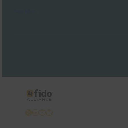
Read More →
X
LinkedIn
YouTube
Bluesky