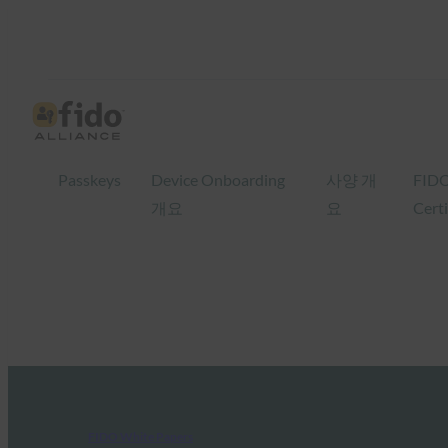
Passkeys
Device Onboarding
사양 개
FID
개요
요
Certi
FIDO White Papers