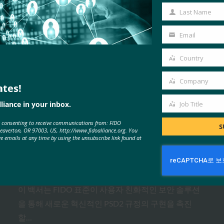
Name
Last Name
Last
Name
Email
Your
email
Country
Country
Company
MORE
FIDO WHITE PAPERS
ates!
Company
liance in your inbox.
Job Title
Job
e consenting to receive communications from: FIDO
Title
FIDO & PSD2: 강력한 소비자 인증
S
Beaverton, OR 97003, US, http://www.fidoalliance.org. You
ve emails at any time by using the unsubscribe link found at
에 대한 요구 충족
FIDO White Papers
9월 1, 2017
이 백서는 FIDO 표준이 사용자 친화적인 보안 솔루션
을 통해 새로운 혁신적인 PSD2 규정의 구현을 촉진
할…