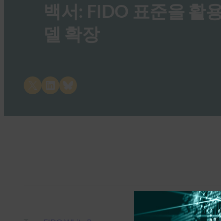
백서: FIDO 표준을 활
델 확장
Share on X
Share on LinkedIn
Share on Bluesky