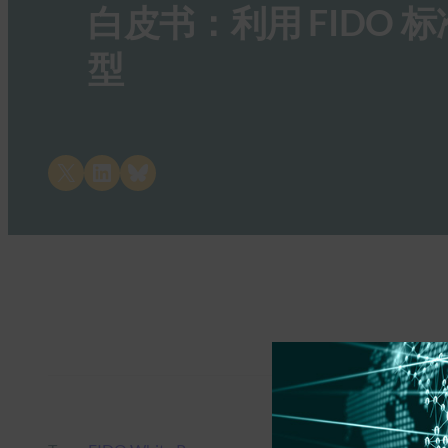
白皮书：利用 FIDO 
型
Share on X
Share on LinkedIn
Share on Bluesky