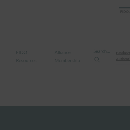
FIDO 
Search…
FIDO
Alliance
Passkey 
Authenti
Resources
Membership