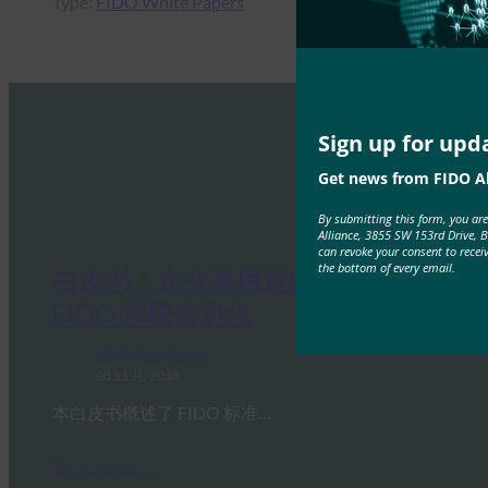
Type:
FIDO White Papers
Sign up for upd
Get news from FIDO Al
By submitting this form, you ar
Alliance, 3855 SW 153rd Drive, 
can revoke your consent to recei
the bottom of every email.
白皮书：企业采用最佳实践 – 集成
FIDO 和联合协议
FIDO White Papers
28 11 月, 2018
本白皮书概述了 FIDO 标准…
Read More →