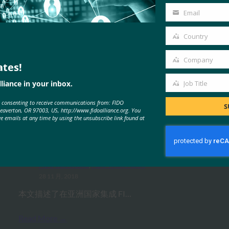
Name
Email
Your
email
Country
Country
Company
ates!
Company
liance in your inbox.
Job Title
MORE
FIDO WHITE PAPERS
Job
e consenting to receive communications from: FIDO
Title
S
Beaverton, OR 97003, US, http://www.fidoalliance.org. You
ve emails at any time by using the unsubscribe link found at
白皮书：FIDO UAF 和 PKI 在亚洲 –
案例研究和建议
FIDO Case Studies
, 
FIDO White Papers
28 11 月, 2018
本文描述了在亚洲国家集成 FI…
Read More →