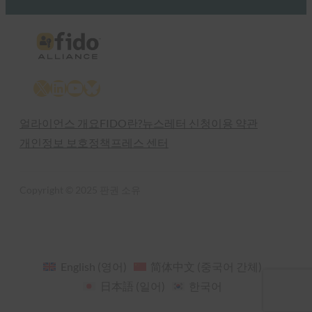
X
LinkedIn
YouTube
Bluesky
얼라이언스 개요
FIDO란?
뉴스레터 신청
이용 약관
개인정보 보호정책
프레스 센터
Copyright © 2025 판권 소유
English
(
영어
)
简体中文
(
중국어 간체
)
日本語
(
일어
)
한국어