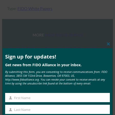
Type:
FIDO White Papers
MORE
FIDO WHITE PAPERS
Clos
패스키 및 검증 가능한 디지털 자격 증명: 디지털 신원
this
보안을 위한 조화로운 경로
mod
Sign up for updates!
FIDO White Papers
Get news from FIDO Alliance in your inbox.
9월 22, 2025
By submitting this form, you are consenting to receive communications from: FIDO
편집기 크리스틴 오웬, 1코스모스 Teresa Wu, IDEMIA 공
Alliance, 3855 SW 153rd Drive, Beaverton, OR 97003, US,
http://www.fidoalliance.org. You can revoke your consent to receive emails at any
안 추상적인 현재 전 세계 정부 기관은 시민에게…
time by using the unsubscribe link found at the bottom of every email.
Read More →
First Name
First
백서: 자동차 산업의 사이버 보안 문제 해결
Name
Last Name
Last
FIDO White Papers