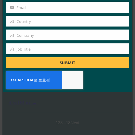
7월 15, 2025
Name
Email
Your
추상적인 자동차 산업이 소프트웨어 정의 차량, 자율 주행
email
Country
기술, 커넥티드 서비스로 전환함에 따라 사이버 보안이…
Country
Company
Read More →
Company
백서: FIDO 인증을 보완하는 기술로서의
Job Title
Job
DBSC/DPOP
Title
SUBMIT
FIDO White Papers
5월 20, 2025
편집기 셰인 위든, IBM안호, IBM 추상적인 세션 하이재킹
은 온라인 사기 및 계정 탈취를 위한 초기…
Read More →
1
2
3
…
18
Next