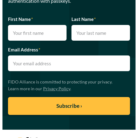
authentication with passkeys.
First Name
*
Last Name
*
Email Address
*
FIDO Alliance is committed to protecting your privacy.
Learn more in our
Privacy Policy
.