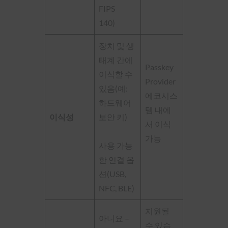
FIPS
140)
장치 및 생
태계 간에
Passkey
이식할 수
Provider
있음(예:
에코시스
하드웨어
템 내에
이식성
보안 키)
서 이식
가능
사용 가능
한 연결 옵
션(USB,
NFC, BLE)
지원될
아니요 –
수 있습