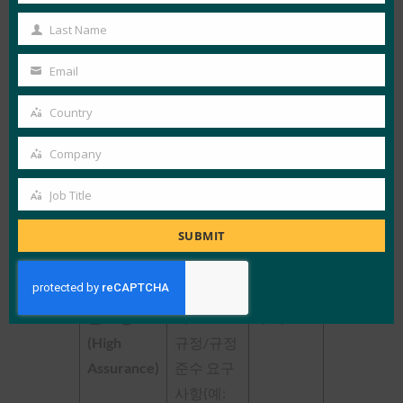
Passkeys
Passkeys
Name
Last Name
Last
낮은 보증
Name
Email
충분한
충분한
Your
수준
email
Country
Country
충분할
보통 보증
충분한
수 있습
Company
Company
니다.
Job Title
Job
충분할 수
Title
SUBMIT
있습니다.
인증자에
고수준 보
따라 다르
안 보장
며
부족
(High
규정/규정
Assurance)
준수 요구
사항(예: