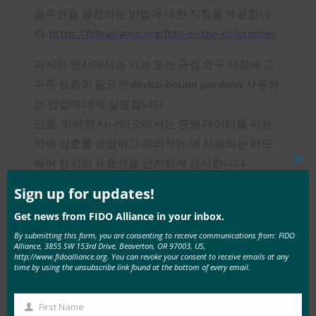
솔루션을 결정하는 방법에 대한 지침을 제공합니
다.
https://fidoalliance.org/fido-in-the-enterprise/
.
마지막 문서에서는 기능 또는 규정 요구 사항에 고
수준 보증이 필요한 device-bound passkeys 사용하
는 방법에 대해 설명합니다
인증. 이러한 시나리오에서는 증명 데이터를 사용
하여 암호를 생성하고 관리하는 데 사용되는 하드
웨어 장치의 유효성을 안전하게 검사합니다.
Clos
this
mod
Sign up for updates!
이 증명 데이터는 규제 대상 기업 및 사용 사례에 대
한 규정 및 보안 요구 사항을 준수하는 데 사용할 수
Get news from FIDO Alliance in your inbox.
있습니다.
https://fidoalliance.org/fido-in-the-
By submitting this form, you are consenting to receive communications from: FIDO
Alliance, 3855 SW 153rd Drive, Beaverton, OR 97003, US,
enterprise/
.
http://www.fidoalliance.org. You can revoke your consent to receive emails at any
time by using the unsubscribe link found at the bottom of every email.
장치 바인
동기화된
First Name
딩
First