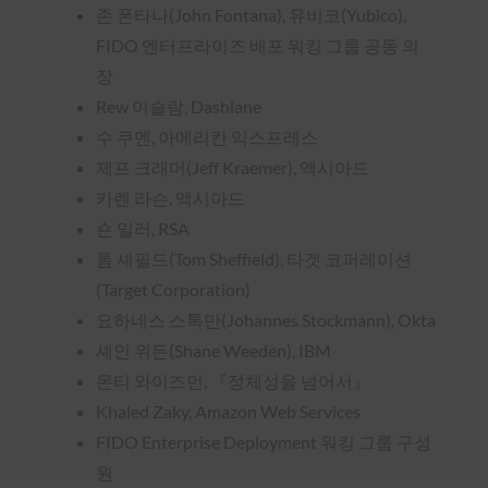
존 폰타나(John Fontana), 유비코(Yubico),
FIDO 엔터프라이즈 배포 워킹 그룹 공동 의
장
Rew 이슬람, Dashlane
수 쿠멘, 아메리칸 익스프레스
제프 크래머(Jeff Kraemer), 액시아드
카렌 라슨, 액시아드
숀 밀러, RSA
톰 셰필드(Tom Sheffield), 타겟 코퍼레이션
(Target Corporation)
요하네스 스톡만(Johannes Stockmann), Okta
셰인 위든(Shane Weeden), IBM
몬티 와이즈먼, 『정체성을 넘어서』
Khaled Zaky, Amazon Web Services
FIDO Enterprise Deployment 워킹 그룹 구성
원