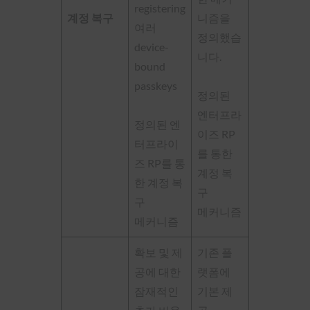
registering
계정 복구
니즘을
여러
정의했습
device-
니다.
bound
passkeys
정의된
엔터프라
정의된 엔
이즈 RP
터프라이
를 통한
즈 RP를 통
계정 복
한 계정 복
구
구
메커니즘
메커니즘
확보 및 제
기존 플
공에 대한
랫폼에
잠재적인
기본 제