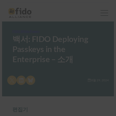
FIDO White Papers
백서: FIDO Deploying
Passkeys in the
Enterprise – 소개
Share on X
Share on LinkedIn
Share on Bluesky
8월 29, 2024
편집기