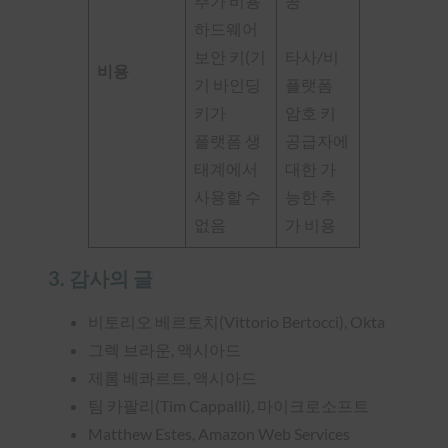
추가 비용
공
하드웨어
보안 키(기
타사/비
비용
기 바인딩
플랫폼
키가
암호 키
플랫폼 생
공급자에
태계에서
대한 가
사용할 수
능한 추
없음
가 비용
3. 감사의 글
비토리오 베르토치(Vittorio Bertocci), Okta
그렉 브라운, 액시아드
제롬 베콰르트, 액시아드
팀 카팔리(Tim Cappalli), 마이크로소프트
Matthew Estes, Amazon Web Services