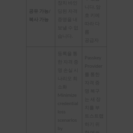
장치 바인
니다. 암
공유 가능/
딩된 자격
호 키에
복사 가능
증명을 내
따라 다
보낼 수 없
름
습니다.
공급자
등록을 통
Passkey
한 자격 증
Provider
명 손실 시
를 통한
나리오 최
자격 증
소화
명 복구
Minimize
는 새 장
credential
치를 부
loss
트스트랩
scenarios
하기 위
by
한 메커