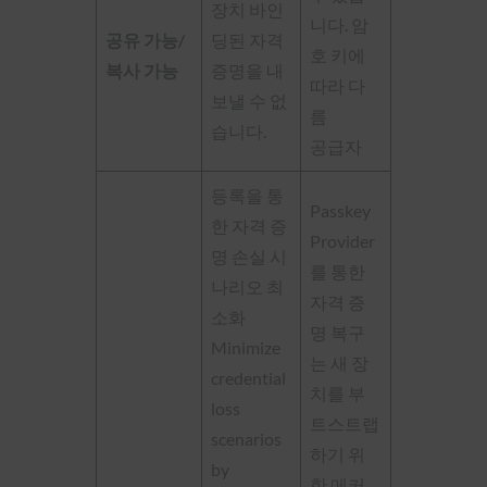
장치 바인
니다. 암
공유 가능/
딩된 자격
호 키에
복사 가능
증명을 내
따라 다
보낼 수 없
름
습니다.
공급자
등록을 통
Passkey
한 자격 증
Provider
명 손실 시
를 통한
나리오 최
자격 증
소화
명 복구
Minimize
는 새 장
credential
치를 부
loss
트스트랩
scenarios
하기 위
by
한 메커