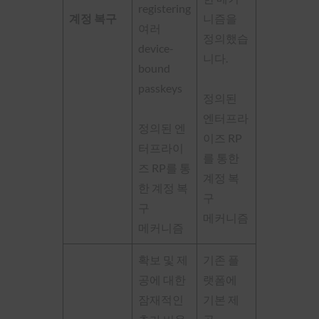
registering
계정 복구
니즘을
여러
정의했습
device-
니다.
bound
passkeys
정의된
엔터프라
정의된 엔
이즈 RP
터프라이
를 통한
즈 RP를 통
계정 복
한 계정 복
구
구
메커니즘
메커니즘
확보 및 제
기존 플
공에 대한
랫폼에
잠재적인
기본 제