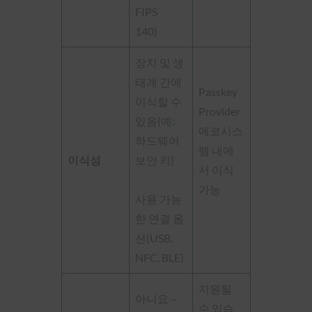
FIPS
140)
장치 및 생
태계 간에
Passkey
이식할 수
Provider
있음(예:
에코시스
하드웨어
템 내에
이식성
보안 키)
서 이식
가능
사용 가능
한 연결 옵
션(USB,
NFC, BLE)
지원될
아니요 –
수 있습