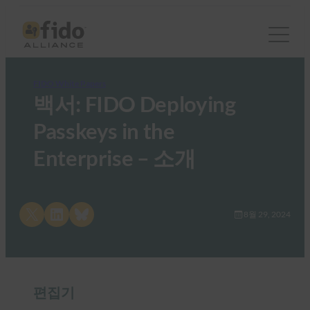
FIDO White Papers
백서: FIDO Deploying
Passkeys in the
Enterprise – 소개
Share on X
Share on LinkedIn
Share on Bluesky
8월 29, 2024
편집기