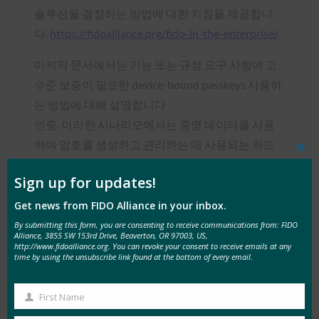
솔루션을 결정하는 방법에 대한 지침을 제공합니
다.
https://fidoalliance.org/fido-in-the-enterprise/
.
마지막 문서에서는 기능 또는 규정 요구 사항에 고
수준 보증이 필요한 device-bound passkeys 사용하
는 방법에 대해 설명합니다
인증. 이러한 시나리오에서는 증명 데이터를 사용
하여 암호를 생성하고 관리하는 데 사용되는 하드
Clos
웨어 장치의 유효성을 안전하게 검사합니다.
this
mod
Sign up for updates!
이 증명 데이터는 규제 대상 기업 및 사용 사례에 대
Get news from FIDO Alliance in your inbox.
한 규정 및 보안 요구 사항을 준수하는 데 사용할 수
By submitting this form, you are consenting to receive communications from: FIDO
있습니다.
https://fidoalliance.org/fido-in-the-
Alliance, 3855 SW 153rd Drive, Beaverton, OR 97003, US,
http://www.fidoalliance.org. You can revoke your consent to receive emails at any
enterprise/
.
time by using the unsubscribe link found at the bottom of every email.
장치 바인
First Name
동기화된
First
딩