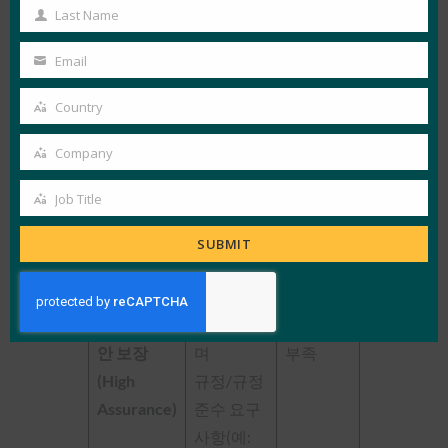
Passkeys
Name
Last Name
Passkeys
Last
Name
Email
낮은 보증
Your
충분한
충분한
수준
email
Country
Country
충분할
Company
Company
보통 보증
충분한
수 있습
니다.
Job Title
Job
Title
충분할 수
SUBMIT
있습니다.
인증자에
고수준 보
따라 다르
안 보장
며
부족
(High
규정/규정
Assurance)
준수 요구
사항(예: