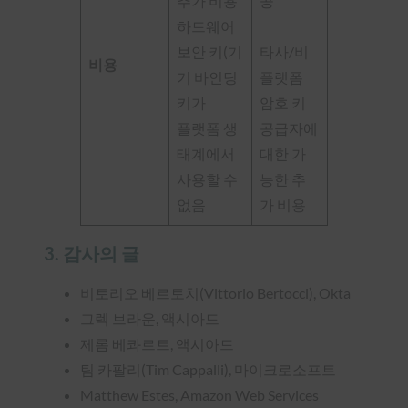
추가 비용
공
하드웨어
보안 키(기
타사/비
비용
기 바인딩
플랫폼
키가
암호 키
플랫폼 생
공급자에
태계에서
대한 가
사용할 수
능한 추
없음
가 비용
3. 감사의 글
비토리오 베르토치(Vittorio Bertocci), Okta
그렉 브라운, 액시아드
제롬 베콰르트, 액시아드
팀 카팔리(Tim Cappalli), 마이크로소프트
Matthew Estes, Amazon Web Services