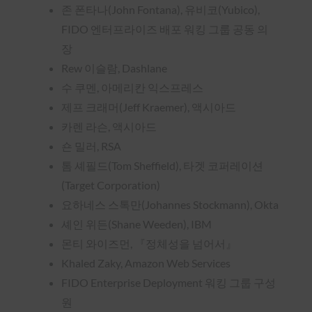
존 폰타나(John Fontana), 유비코(Yubico),
FIDO 엔터프라이즈 배포 워킹 그룹 공동 의
장
Rew 이슬람, Dashlane
수 쿠멘, 아메리칸 익스프레스
제프 크래머(Jeff Kraemer), 액시아드
카렌 라슨, 액시아드
숀 밀러, RSA
톰 셰필드(Tom Sheffield), 타겟 코퍼레이션
(Target Corporation)
요하네스 스톡만(Johannes Stockmann), Okta
셰인 위든(Shane Weeden), IBM
몬티 와이즈먼, 『정체성을 넘어서』
Khaled Zaky, Amazon Web Services
FIDO Enterprise Deployment 워킹 그룹 구성
원