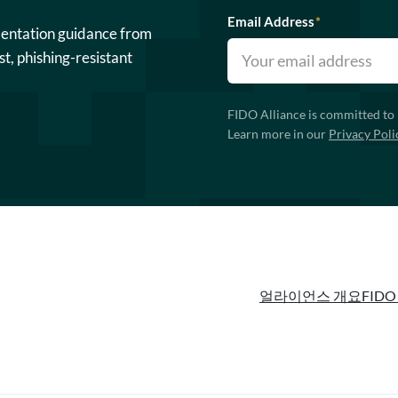
Email Address
*
mentation guidance from
st, phishing-resistant
FIDO Alliance is committed to 
Learn more in our
Privacy Poli
얼라이언스 개요
FIDO