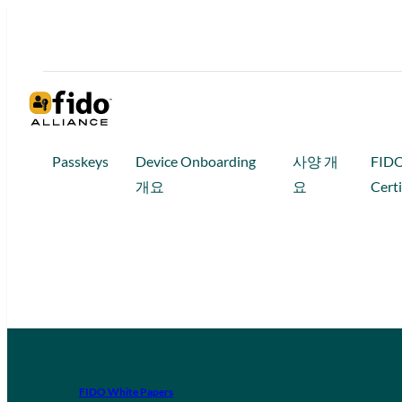
Passkeys
Device Onboarding
사양 개
FID
개요
요
Certi
FIDO White Papers