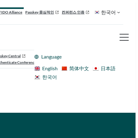
한국어
FIDO Alliance
Passkey 중심적인
컨퍼런스 인증
skey Central
Language
henticate Conference
English
简体中文
日本語
한국어