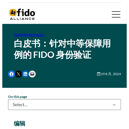
FIDO White Papers
白皮书：针对中等保障用
例的 FIDO 身份验证
Share on Facebook
Share on X
Share on LinkedIn
Email this Page
29 8 月, 2024
On this page
编辑