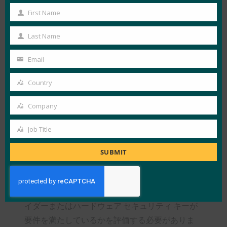
キーを維持して資格情報の損失のリスクを最小限
First Name
First
に抑えたりする必要がないため、ユーザーエクス
Name
Last Name
ペリエンスが向上します。設定が完了すると、同
Last
期されたパスキーは、パスキー プロバイダと同
Name
Email
Your
期されたすべてのデバイスで使用できるようにな
email
Country
ります。
Country
ただし、同期されたパスキーは、パスキープロバ
Company
Company
イダーとその同期ファブリックへの依存関係を作
Job Title
成します。各プロバイダーは、資格情報が悪用さ
Job
れないように保護するための独自のセキュリティ
Title
SUBMIT
制御とメカニズムを含む、独自の同期ファブリッ
クを実装しています。特定のセキュリティまたは
コンプライアンス要件を持つ組織は、どのプロバ
イダーまたはハードウェア セキュリティ キーが
要件を満たしているかを評価する必要がありま