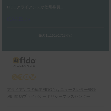
FIDOアライアンスが欧州委員…
続きを読む→
先の
1
…
15
16
17
18
次に
X
LinkedIn
YouTube
Bluesky
アライアンスの概要
FIDOとは
ニュースレター登録
利用規約
プライバシーポリシー
プレスセンター