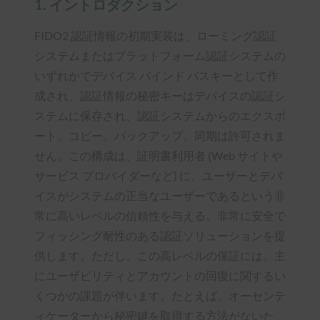
1. イントロダクション
FIDO2 認証情報の初期実装は、ローミング認証
システムまたはプラットフォーム認証システムの
いずれかでデバイス バインド パスキーとして作
成され、認証情報の秘密キーはデバイスの認証シ
ステムに保存され、認証システムからのエクスポ
ート、コピー、バックアップ、同期は許可されま
せん。この構成は、証明書利用者 (Web サイトや
サービス プロバイダーなど) に、ユーザーとデバ
イスがシステムの正当なユーザーであるという非
常に高いレベルの信頼性を与える、非常に安全で
フィッシング耐性のある認証ソリューションを提
供します。ただし、この高レベルの保証には、主
にユーザビリティとアカウントの回復に関するい
くつかの課題が伴います。たとえば、オーセンテ
ィケーターから秘密鍵を取得する方法がないた