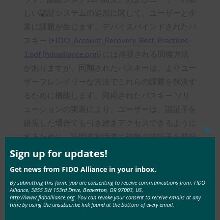
しい認証システムの追加に関して、ユーザーと企
業に課題が生じます。デバイスバインドされたパ
スキー (
FIDO_Account_Recovery_Best_Practices-
1.pdf (fidoalliance.org)
) には推奨される回復方法
がありますが、同期されたパスキーは、よりユー
ザーフレンドリーな方法でこれらの課題を解決す
るために機能します。同期されたパスキー ソリ
ューションの実装により、ユーザーは、認証子を
紛失した場合でも引き続きアクセスできるように
するために、証明書利用者に複数の認証子を登録
Clos
this
する必要がなくなりました。オーセンティケータ
mod
Sign up for updates!
ーを紛失した場合、ユーザーはパスキー プロバ
Get news from FIDO Alliance in your inbox.
イダーが提供する回復プロセスを使用してパスキ
By submitting this form, you are consenting to receive communications from: FIDO
Alliance, 3855 SW 153rd Drive, Beaverton, OR 97003, US,
ーを回復できます。さらに、同期されたパスキー
http://www.fidoalliance.org. You can revoke your consent to receive emails at any
は、ユーザーがデバイスごとに一意の資格情報を
time by using the unsubscribe link found at the bottom of every email.
登録したり、複数のデバイスバインドされたパス