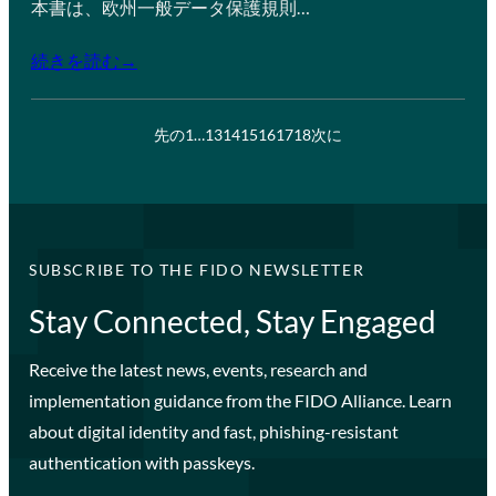
本書は、欧州一般データ保護規則…
続きを読む→
先の
1
…
13
14
15
16
17
18
次に
SUBSCRIBE TO THE FIDO NEWSLETTER
Stay Connected, Stay Engaged
Receive the latest news, events, research and
implementation guidance from the FIDO Alliance. Learn
about digital identity and fast, phishing-resistant
authentication with passkeys.