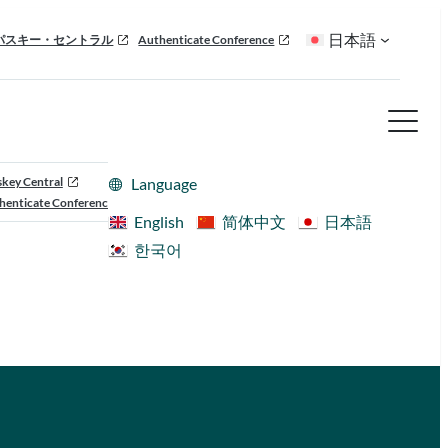
日本語
パスキー・セントラル
Authenticate Conference
skey Central
Language
henticate Conference
English
简体中文
日本語
한국어