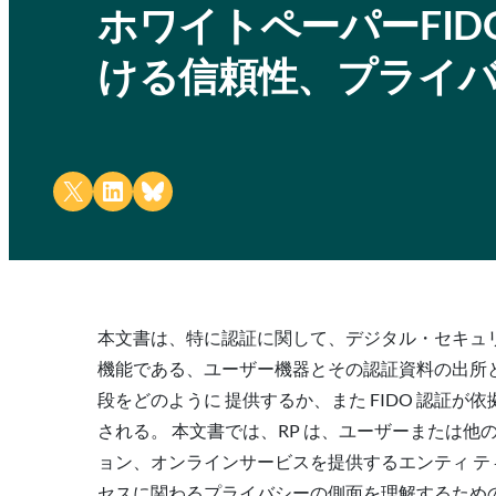
ホワイトペーパーFI
ける信頼性、プライ
Share on X
Share on LinkedIn
Share on Bluesky
本文書は、特に認証に関して、デジタル・セキュリ
機能である、ユーザー機器とその認証資料の出所と
段をどのように 提供するか、また FIDO 認証
される。 本文書では、RP は、ユーザーまたは
ョン、オンラインサービスを提供するエンティ テ
セスに関わるプライバシーの側面を理解するため