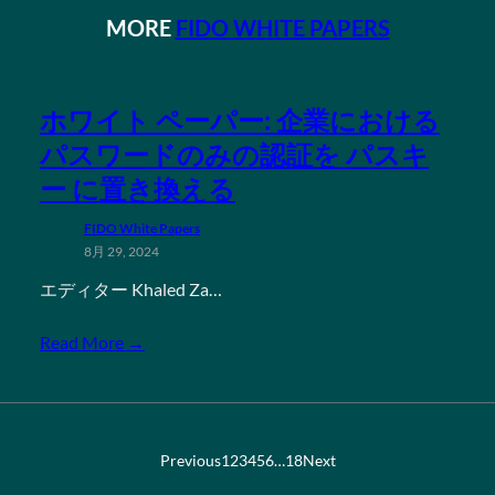
MORE
FIDO WHITE PAPERS
ホワイト ペーパー: 企業における
パスワードのみの認証を パスキ
ー に置き換える
FIDO White Papers
8月 29, 2024
エディター Khaled Za…
Read More →
Previous
1
2
3
4
5
6
…
18
Next