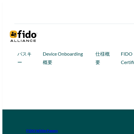
パスキ
Device Onboarding
仕様概
FIDO
ー
概要
要
Certif
FIDO White Papers