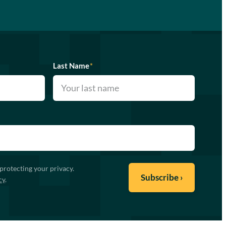
Last Name
*
protecting your privacy.
cy
.