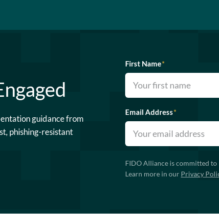
First Name
*
 Engaged
Email Address
*
mentation guidance from
st, phishing-resistant
FIDO Alliance is committed to 
Learn more in our
Privacy Poli