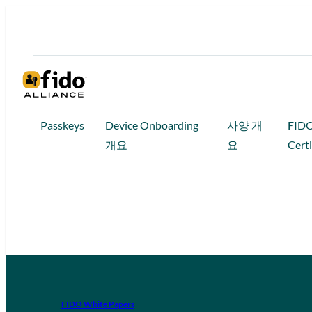
Passkeys
Device Onboarding
사양 개
FID
개요
요
Certi
FIDO White Papers