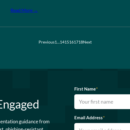
Read More →
Previous
1
…
14
15
16
17
18
Next
First Name
*
 Engaged
Email Address
*
mentation guidance from
st, phishing-resistant