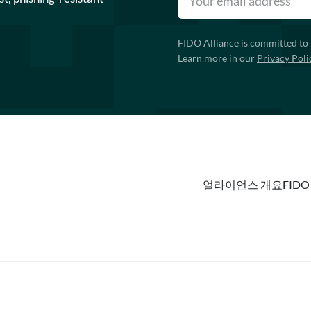
FIDO Alliance is committed to 
Learn more in our
Privacy Poli
얼라이언스 개요
FIDO