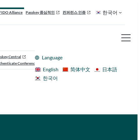
한국어
FIDO Alliance
Passkey 중심적인
컨퍼런스 인증
skey Central
Language
henticate Conference
English
简体中文
日本語
한국어