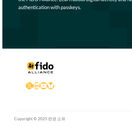
authentication with passkeys.
X
LinkedIn
YouTube
Bluesky
Copyright © 2025 판권 소유