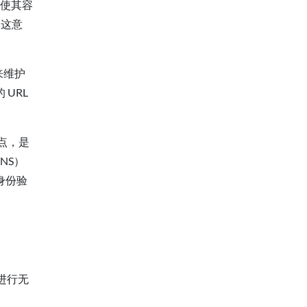
，使其容
，这意
来维护
URL
点，是
NS）
身份验
进行无