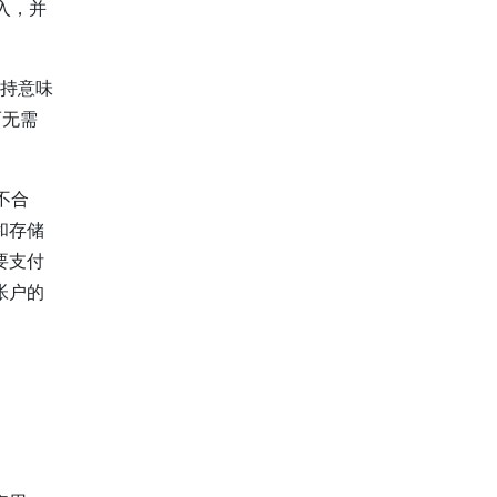
输入，并
支持意味
而无需
不合
和存储
要支付
帐户的