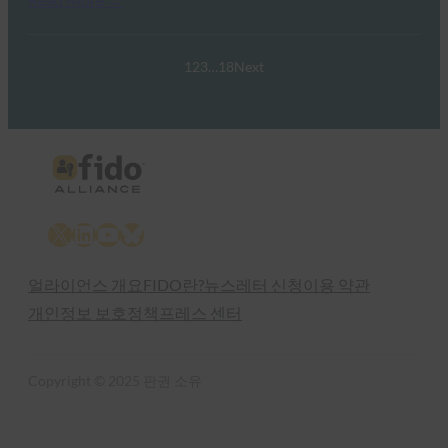
1
2
3
…
18
Next
X
LinkedIn
YouTube
Bluesky
얼라이언스 개요
FIDO란?
뉴스레터 신청
이용 약관
개인정보 보호정책
프레스 센터
Copyright © 2025 판권 소유