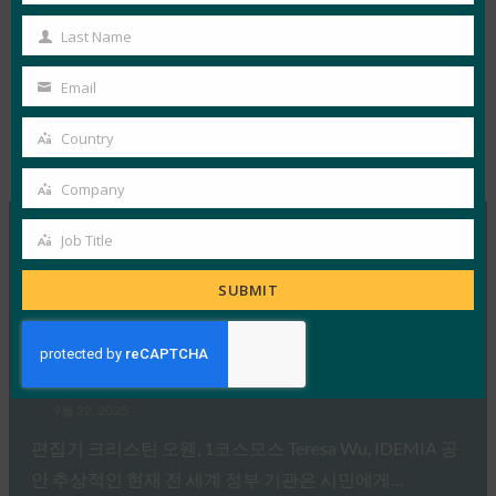
Name
Last Name
Last
Name
Email
Tags:
FIDO 백서
, 
엔터프라이즈 배포
, 
엔터프
Type:
FIDO
Your
라이즈에 FIDO 서버를 배포하기 위한 고려
White
email
Country
Country
사항
Papers
Company
Company
Job Title
Job
MORE
FIDO WHITE PAPERS
Title
SUBMIT
패스키 및 검증 가능한 디지털 자격 증명: 디지털 신원
보안을 위한 조화로운 경로
FIDO White Papers
9월 22, 2025
편집기 크리스틴 오웬, 1코스모스 Teresa Wu, IDEMIA 공
안 추상적인 현재 전 세계 정부 기관은 시민에게…