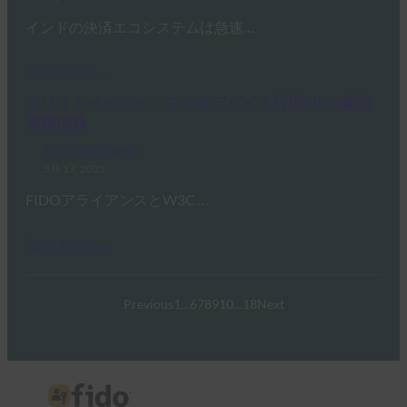
インドの決済エコシステムは急速…
Read More →
ホワイトペーパー：マルチデバイス対応FIDO認証
資格情報
FIDO White Papers
3月 17, 2022
FIDOアライアンスとW3C …
Read More →
Previous
1
…
6
7
8
9
10
…
18
Next