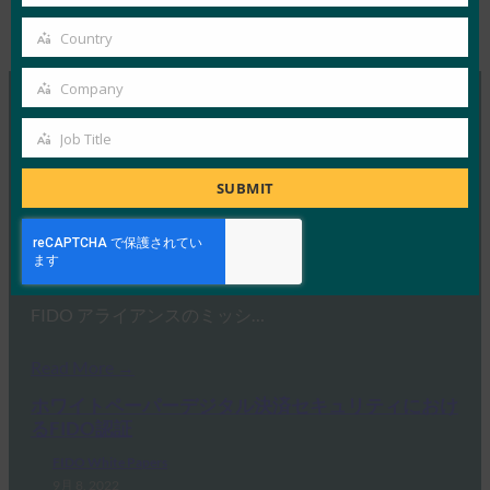
Your
Type:
FIDO White Papers
email
Country
Country
Company
Company
MORE
FIDO WHITE PAPERS
Job Title
Job
Title
SUBMIT
ホワイトペーパー障害のあるユーザーがFIDOを利
用できるようにするためのガイダンス
FIDO White Papers
10月 13, 2022
FIDO アライアンスのミッシ…
Read More →
ホワイトペーパーデジタル決済セキュリティにおけ
るFIDO認証
FIDO White Papers
9月 8, 2022