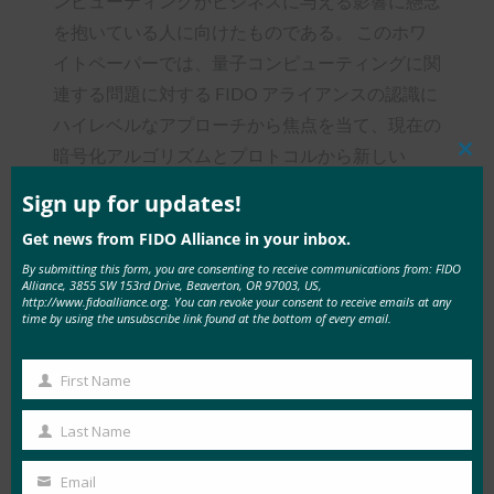
ンピューティングがビジネスに与える影響に懸念
を抱いている人に向けたものである。 このホワ
イトペーパーでは、量子コンピューティングに関
連する問題に対する FIDO アライアンスの認識に
ハイレベルなアプローチから焦点を当て、現在の
暗号化アルゴリズムとプロトコルから新しい
Clos
this
PQC(または量子セーフ)アルゴリズムへのシーム
mod
Sign up for updates!
レスな移行をタイムリーに提供するために FIDO
Get news from FIDO Alliance in your inbox.
アライアンス がどのように適切な措置を講じて
By submitting this form, you are consenting to receive communications from: FIDO
いるかを説明します。
Alliance, 3855 SW 153rd Drive, Beaverton, OR 97003, US,
http://www.fidoalliance.org. You can revoke your consent to receive emails at any
time by using the unsubscribe link found at the bottom of every email.
ご質問やご意見がございましたら、
feedback@fidoalliance.org
までお問い合わせくだ
First Name
さい。
First
Name
Last Name
Last
Name
Email