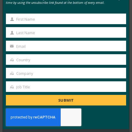
time by using the unsubscribe link found at the bottom of every email.
MORE
FIDO VIDEOS
First Name
First
Name
ウェビナーFIDOの導入を障害のあるユーザーにも
Last Name
Last
利用しやすくする
Name
Email
FIDO Videos
Your
12月 19, 2022
email
Country
Country
より安全でパスワード不要の認証…
Company
Company
Read More →
Job Title
動画FIDOアライアンス 韓国公開セミナー
Job
FIDO Videos
Title
SUBMIT
12月 19, 2022
2022年12月6日、SKテレ…
Read More →