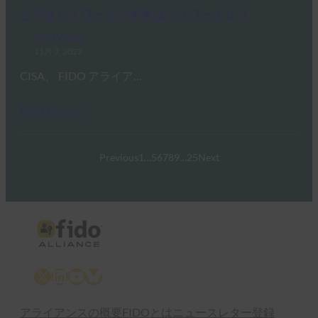
ビデオパスワードの未来はパスワードレス
FIDO Videos
11月 3, 2022
CISA、 FIDO アライア…
Read More →
Previous
1
…
5
6
7
8
9
…
25
Next
X
LinkedIn
YouTube
Bluesky
アライアンスの概要
FIDOとは
ニュースレター登録