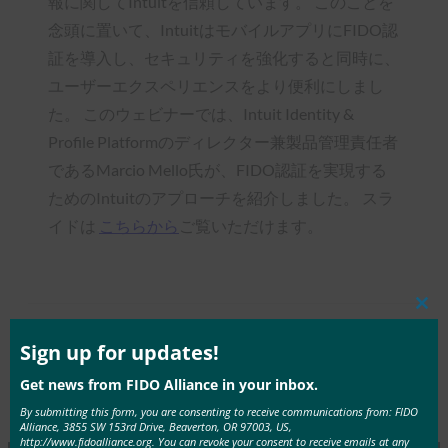
報に関してIntuitを信頼しています。 このことを
念頭に置いて、IntuitはモバイルアプリにFIDO認
証を導入し、セキュリティを強化すると同時に、
ユーザーエクスペリエンスをより便利にしまし
た。 このウェビナーでは、Intuit Identity &
Profile Platformのディレクター兼製品管理責任者
であるMarcio Mello氏が、FIDO認証を実現する
ためのIntuitのアプローチを紹介しました。 スラ
イドは
こちらから
ご覧いただけます。
Clos
this
Type:
mod
Sign up for updates!
Tags:
FIDO認証
, 
Intuit ウェビナー 2019 年 11
FIDO
Get news from FIDO Alliance in your inbox.
月
, 
インテュイット
, 
ウェビナー
, 
認証
Videos
By submitting this form, you are consenting to receive communications from: FIDO
Alliance, 3855 SW 153rd Drive, Beaverton, OR 97003, US,
http://www.fidoalliance.org. You can revoke your consent to receive emails at any