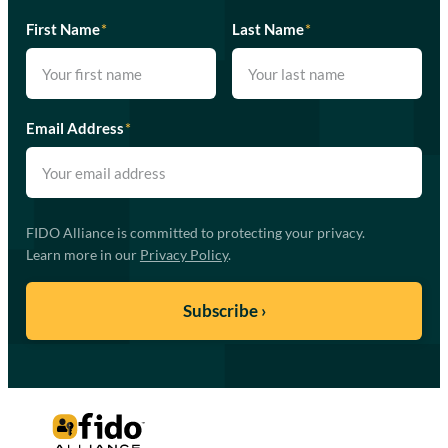
First Name
*
Last Name
*
Email Address
*
FIDO Alliance is committed to protecting your privacy.
Learn more in our
Privacy Policy
.