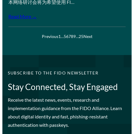
本网络研讨会将为希望使用 FI…
Read More →
Previous
1
…
5
6
7
8
9
…
25
Next
SUBSCRIBE TO THE FIDO NEWSLETTER
Stay Connected, Stay Engaged
Receive the latest news, events, research and
implementation guidance from the FIDO Alliance. Learn
about digital identity and fast, phishing-resistant
authentication with passkeys.