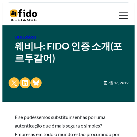
FIDO Videos
웨비나: FIDO 인증 소개(포
르투갈어)
Share on X
Share on LinkedIn
Share on Bluesky
9월 13, 2019
E se pudéssemos substituir senhas por uma
autenticação que é mais segura e simples?
Empresas em todo o mundo estão procurando por