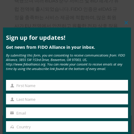
택했으며 여러 eIDAS 준수 서비스 및 eID 체계가 유
럽 전역에 출시되었습니다. FIDO 인증은 eIDAS 규
정을 충족하는 서비스 제공에 적합하며, 많은 회원
사가 EU 전역에서 안전하고 원활한 전자 상호 작용
Clos
this
을 가능하게 하기 위해 정부 및 서비스 제공업체와
mod
Sign up for updates!
협력하고 있습니다. 웨비나 녹화본을 보려면
여기
Get news from FIDO Alliance in your inbox.
를
클릭하십시오.
By submitting this form, you are consenting to receive communications from: FIDO
Alliance, 3855 SW 153rd Drive, Beaverton, OR 97003, US,
http://www.fidoalliance.org. You can revoke your consent to receive emails at any
time by using the unsubscribe link found at the bottom of every email.
First Name
Tags:
EU에서 안전하고 원활한 전자 서비스
First
Type:
FIDO
제공
, 
FIDO & Eidas (피도 & 에이다스)
, 
웨비
Name
Presentations
Last Name
Last
나
Name
Email
Your
email
Country
Country
MORE
FIDO PRESENTATIONS