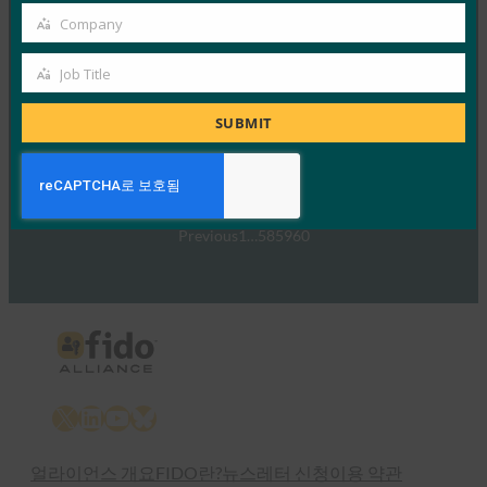
Company
Company
NTT Docomo 구축 사례 연구: 더욱 간편한 보안
Job Title
Job
FIDO Presentations
Title
1월 4, 2017
SUBMIT
Read More →
Previous
1
…
58
59
60
X
LinkedIn
YouTube
Bluesky
얼라이언스 개요
FIDO란?
뉴스레터 신청
이용 약관