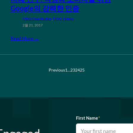
Google의 강력한 인증
FIDO Case Studies
, 
FIDO Videos
2월 21, 2017
Read More →
Previous
1
…
23
24
25
First Name
*