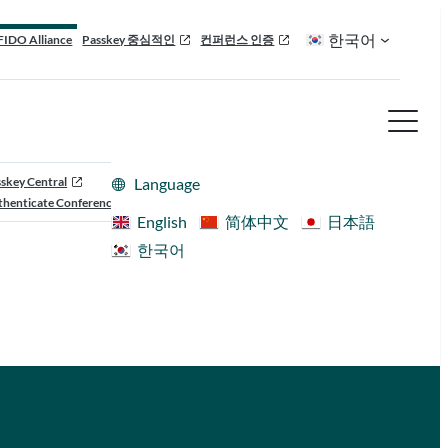
한국어
FIDO Alliance
Passkey 중심적인
컨퍼런스 인증
skey Central
Language
henticate Conference
English
简体中文
日本語
한국어