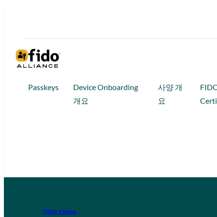
Passkeys
Device Onboarding
사양 개
FID
개요
요
Certi
FIDO Videos