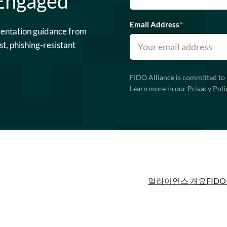
 Engaged
Email Address
*
mentation guidance from
st, phishing-resistant
FIDO Alliance is committed to 
Learn more in our
Privacy Poli
얼라이언스 개요
FIDO