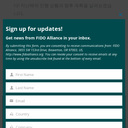
다! 지난해의 진행 상황과 향후 계획을 살펴보겠습
니다.
Clos
this
https://www.viagrageneric.org/is-
mod
Sign up for updates!
there-anything-over-the-counter-that-
Get news from FIDO Alliance in your inbox.
works-like-viagra/
By submitting this form, you are consenting to receive communications from: FIDO
Alliance, 3855 SW 153rd Drive, Beaverton, OR 97003, US,
http://www.fidoalliance.org. You can revoke your consent to receive emails at any
time by using the unsubscribe link found at the bottom of every email.
First Name
Tags:
AMA 세션
, 
FIDO 따라잡기
, 
Type:
FIDO
First
웨비나
Presentations
Name
Last Name
Last
Name
Email
Your
email
MORE
FIDO PRESENTATIONS
Country
Country
Company