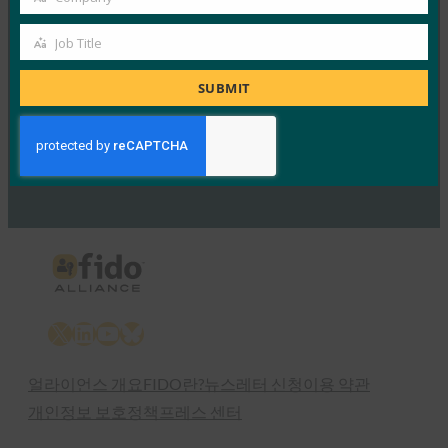
NTT Docomo 구축 사례 연구: 더욱 간편한 보안
Company
FIDO Presentations
Job Title
Job
1월 4, 2017
Title
SUBMIT
Read More →
Previous
1
…
58
59
60
X
LinkedIn
YouTube
Bluesky
얼라이언스 개요
FIDO란?
뉴스레터 신청
이용 약관
개인정보 보호정책
프레스 센터