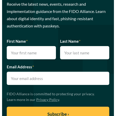
Receive the latest news, events, research and
implementation guidance from the FIDO Alliance. Learn
about digital identity and fast, phishing-resistant
authentication with passkeys.
First Name
*
Last Name
*
Email Address
*
FIDO Alliance is committed to protecting your privacy.
Learn more in our
Privacy Policy
.