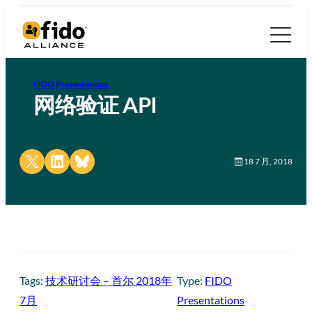
FIDO Presentations
网络验证 API
Share on X
Share on LinkedIn
Share on Bluesky
18 7 月, 2018
Tags:
技术研讨会 – 首尔 2018年
Type:
FIDO
7月
Presentations