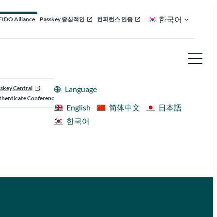
한국어
FIDO Alliance
Passkey 중심적인
컨퍼런스 인증
skey Central
Language
henticate Conference
English
简体中文
日本語
한국어