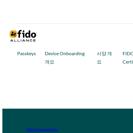
Passkeys
Device Onboarding
사양 개
FID
개요
요
Certi
FIDO Presentations