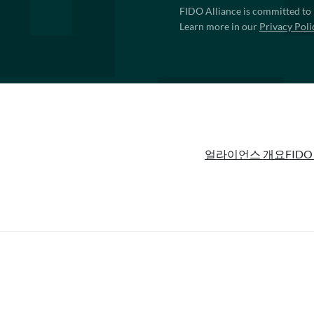
FIDO Alliance is committed to 
Learn more in our
Privacy Poli
얼라이언스 개요
FIDO