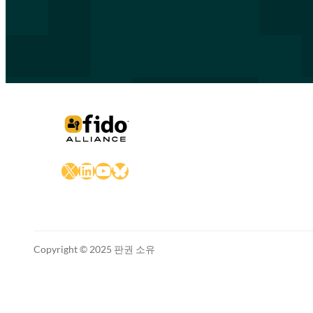
X
LinkedIn
YouTube
Bluesky
Copyright © 2025 판권 소유