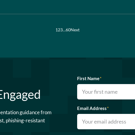
1
2
3
…
60
Next
First Name
*
 Engaged
Email Address
*
mentation guidance from
st, phishing-resistant