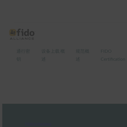
通行密
设备上载 概
规范概
FIDO
钥
述
述
Certification
FIDO in the News