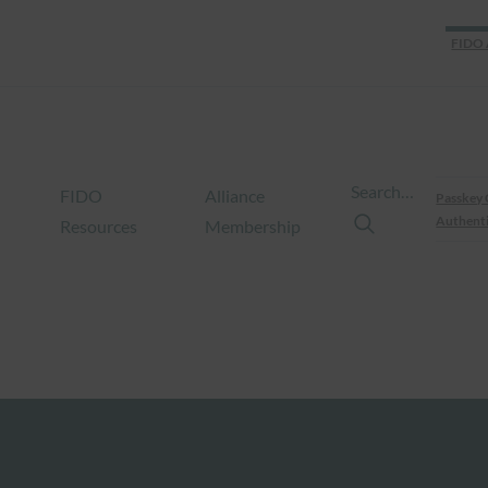
FIDO 
Search…
FIDO
Alliance
Passkey 
Authenti
Resources
Membership