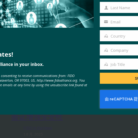
Name
Last Name
Last
Name
Email
Your
email
Country
Country
Company
ates!
Company
liance in your inbox.
Job Title
Job
MORE
FIDO IN THE NEWS
e consenting to receive communications from: FIDO
Title
S
Beaverton, OR 97003, US, http://www.fidoalliance.org. You
ve emails at any time by using the unsubscribe link found at
MobileIDWorld：谷歌浏览器通过
密码自动填充的强制生物识别身份
验证增强安全性
FIDO in the News
1 8 月, 2025