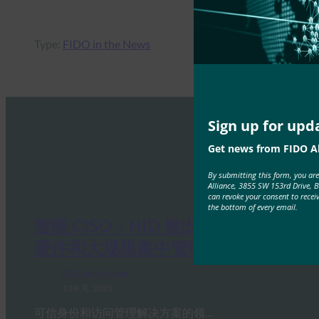
Type:
FIDO in the News
Sign up for upd
Get news from FIDO Al
By submitting this form, you ar
Alliance, 3855 SW 153rd Drive, 
can revoke your consent to recei
the bottom of every email.
智能 CISO：HID 推出下一代 FIDO
硬件和大规模集中管理
FIDO in the News
12 8 月, 2025
可信身份和访问管理解决方案的领…