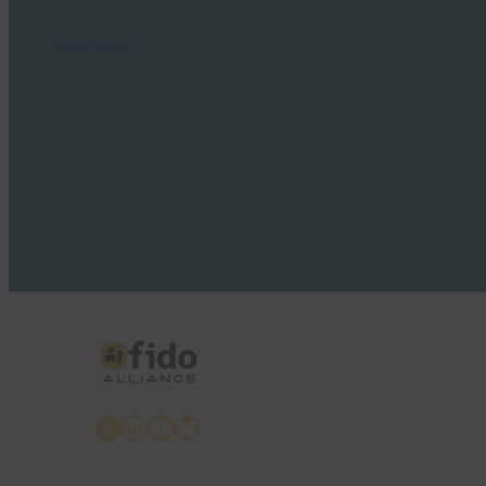
Read More →
X
LinkedIn
YouTube
Bluesky