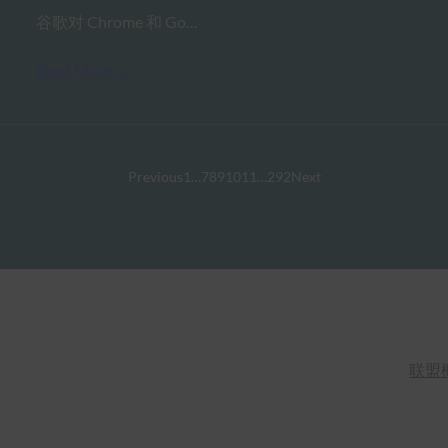
谷歌对 Chrome 和 Go…
Read More →
Previous
1
…
7
8
9
10
11
…
292
Next
联盟