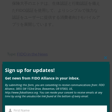
保険大手のエトナは、生体認証と行動認証を備え
たFIDO認証を使用して、よりシンプルで強力な
認証をユーザーに提供する消費者向けモバイルア
プリを展開しています。
Type:
FIDO in the News
Clos
this
mod
Sign up for updates!
Get news from FIDO Alliance in your inbox.
MORE
FIDO IN THE NEWS
By submitting this form, you are consenting to receive communications from: FIDO
Alliance, 3855 SW 153rd Drive, Beaverton, OR 97003, US,
VentureBeat: W3C が WebAuthn をパスワード不
http://www.fidoalliance.org. You can revoke your consent to receive emails at any
time by using the unsubscribe link found at the bottom of every email.
要ログインの Web 標準として承認
FIDO in the News
First Name
3月 4, 2019