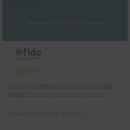
Read More →
Previous
1
…
250
251
252
253
254
…
292
Next
X
LinkedIn
YouTube
Bluesky
アライアンスの概要
FIDOとは
ニュースレター登録
利用規約
プライバシーポリシー
プレスセンター
Copyright © 2025 無断複写・転載を禁じます