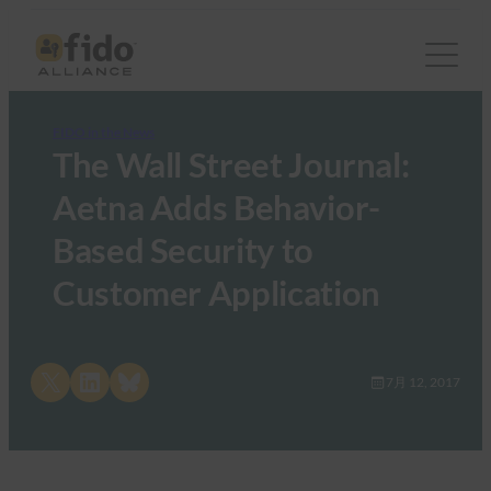
FIDO in the News
The Wall Street Journal:
Aetna Adds Behavior-
Based Security to
Customer Application
Share on X
Share on LinkedIn
Share on Bluesky
7月 12, 2017