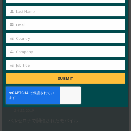
First
VentureBeatは、Wo…
Name
Last Name
Last
Name
Read More →
Email
Your
Engadget:ウェブは、公式のパスワードなしのログ
email
Country
イン標準を得た
Country
FIDO in the News
Company
Company
3月 4, 2019
Web認証(別名WebAuth…
Job Title
Job
Title
SUBMIT
Read More →
CNET: Google は、10億台のAndroidデバイスのパ
スワードを置き去りにすることを検討しています
FIDO in the News
2月 25, 2019
バルセロナで開催されたモバイル…