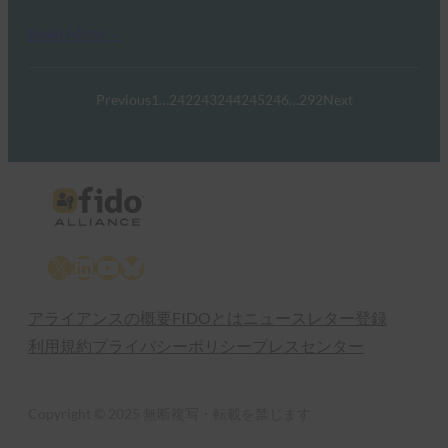
Read More →
Previous
1
…
242
243
244
245
246
…
292
Next
X
LinkedIn
YouTube
Bluesky
アライアンスの概要
FIDOとは
ニュースレター登録
利用規約
プライバシーポリシー
プレスセンター
Copyright © 2025 無断複写・転載を禁じます