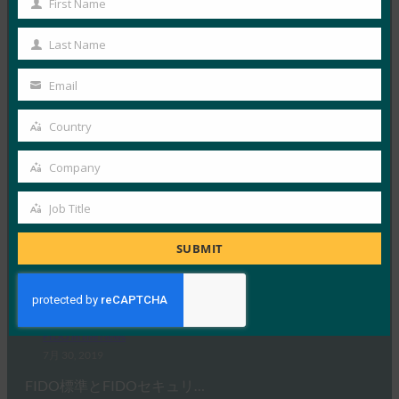
First Name
First
7月 31, 2019
Name
Last Name
Dark Readingの報告…
Last
Name
Email
Read More →
Your
Dark Reading: さらば、親愛なるパスワード? IDと
email
Country
Country
認証の未来
Company
FIDO in the News
Company
7月 30, 2019
Job Title
多くの組織がパスワードをより強…
Job
Title
SUBMIT
Read More →
Fast Company:Yubicoの小さなYubiKeyは、セキュ
リティの未来をすべて閉じ込めています
FIDO in the News
7月 30, 2019
FIDO標準とFIDOセキュリ…