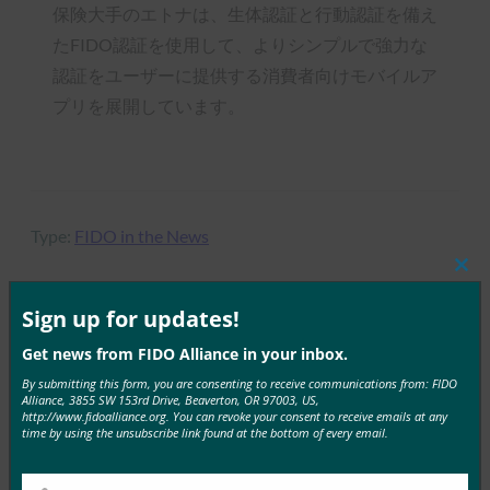
保険大手のエトナは、生体認証と行動認証を備え
たFIDO認証を使用して、よりシンプルで強力な
認証をユーザーに提供する消費者向けモバイルア
プリを展開しています。
Type:
FIDO in the News
Clos
this
mod
Sign up for updates!
MORE
FIDO IN THE NEWS
Get news from FIDO Alliance in your inbox.
By submitting this form, you are consenting to receive communications from: FIDO
Alliance, 3855 SW 153rd Drive, Beaverton, OR 97003, US,
Dark Reading: More Companies Don’t Rely on
http://www.fidoalliance.org. You can revoke your consent to receive emails at any
Passwords Alone(パスワードだけに頼る企業はもう
time by using the unsubscribe link found at the bottom of every email.
増えない)
FIDO in the News