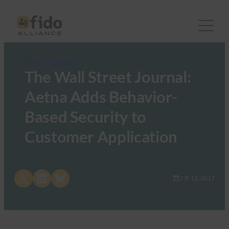
FIDO in the News
The Wall Street Journal:
Aetna Adds Behavior-
Based Security to
Customer Application
Share on X
Share on LinkedIn
Share on Bluesky
7月 12, 2017