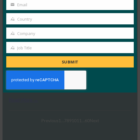
Name
5월 29, 2020
Email
Your
지난 몇 년 동안 EU 회원국은 eIDAS 규정을 널리 채택했
email
Country
Country
으며 여러 eIDAS 준수 서비스 및…
Company
Company
Read More →
Job Title
웨비나: FIDO 인증을 통한 IoT 보안
Job
FIDO Presentations
Title
SUBMIT
4월 6, 2020
지난 여름, FIDO Alliance 는 IoT의 이러한 보안 문제를 해
결하기 위한 새로운 표준 이니셔티브를 발표했습니다.…
Read More →
Previous
1
…
7
8
9
10
11
…
60
Next