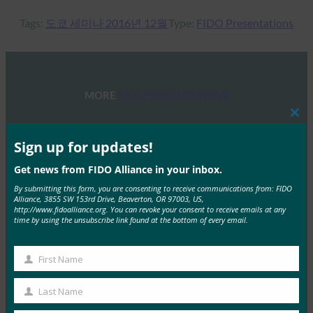
Tags:
도쿄 세미나 2016년 12월
Type:
FIDO Presentations
MORE
FIDO PRESENTATIONS
Clos
웨비나: PSD2 지원: FIDO로 변경해야 하는 이유
this
mod
Sign up for updates!
FIDO Presentations
Get news from FIDO Alliance in your inbox.
7월 16, 2020
By submitting this form, you are consenting to receive communications from: FIDO
유럽의 은행들은 수년 동안 고객 인증 솔루션을 배포해 왔
Alliance, 3855 SW 153rd Drive, Beaverton, OR 97003, US,
http://www.fidoalliance.org. You can revoke your consent to receive emails at any
습니다. 이러한 솔루션은 목적을 잘 달성했으며 고객이…
time by using the unsubscribe link found at the bottom of every email.
Read More →
First Name
First
웨비나: FIDO & eIDAS: EU에서 안전하고 원활한 전
자 서비스 제공
Name
Last Name
Last
FIDO Presentations