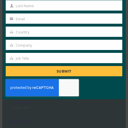
MORE
FIDO VIDEOS
Name
Last Name
Last
Name
FIDOアライアンス:技術仕様の概要
Email
Your
FIDO Videos
email
Country
6月 7, 2017
Country
Read More →
Company
Company
FIDOアライアンス:Web認証仕様の概要
Job Title
Job
FIDO Videos
Title
6月 7, 2017
SUBMIT
Read More →
FIDOアライアンスの紹介:ビジョンと現状
FIDO Videos
6月 6, 2017
Read More →