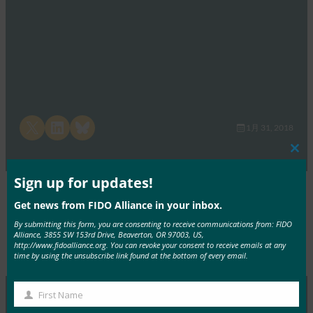
Share on X
Share on LinkedIn
Share on Bluesky
1月 31, 2018
Clos
this
mod
Sign up for updates!
Get news from FIDO Alliance in your inbox.
By submitting this form, you are consenting to receive communications from: FIDO
Alliance, 3855 SW 153rd Drive, Beaverton, OR 97003, US,
http://www.fidoalliance.org. You can revoke your consent to receive emails at any
Type:
FIDO Videos
time by using the unsubscribe link found at the bottom of every email.
First Name
First