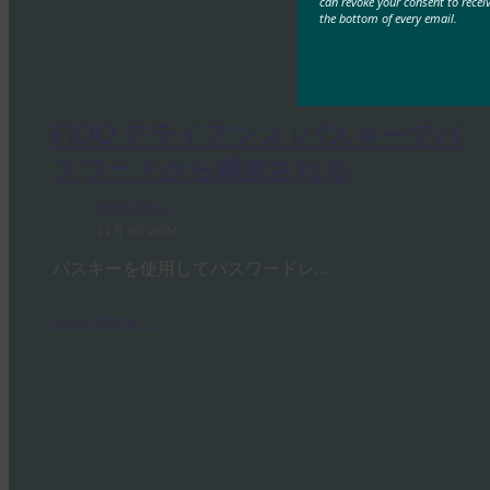
can revoke your consent to recei
the bottom of every email.
FIDO アライアンス |パスキーでパ
スワードから解放される
FIDO Videos
11月 20, 2024
パスキーを使用してパスワードレ…
Read More →