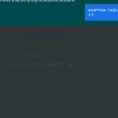
ve emails at any time by using the unsubscribe link found at
MORE
FIDO VIDEOS
パスキー 解説動画 | FIDO アライ
アンス
FIDO Videos
11月 20, 2024
パスワードは使うのが面倒で、安…
Read More →