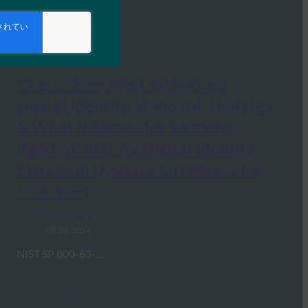
ウェビナー: NIST SP 800-63
Digital Identity Standard: Updates
& What it Means for Passkeys
(NIST SP 800-63 Digital Identity
Standard: Updates & It Means for
パスキー)
FIDO Videos
9月 26, 2024
NIST SP 800-63-…
Read More →