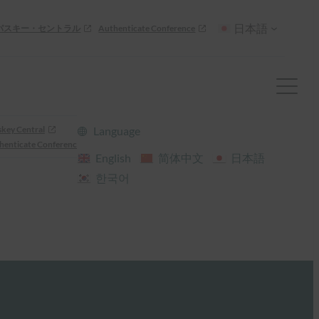
日本語
パスキー・セントラル
Authenticate Conference
skey Central
Language
henticate Conference
English
简体中文
日本語
한국어