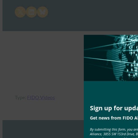
Share on X
Share on LinkedIn
Share on Bluesky
Type:
FIDO Videos
Sign up for upd
Get news from FIDO Al
By submitting this form, you ar
Alliance, 3855 SW 153rd Drive, 