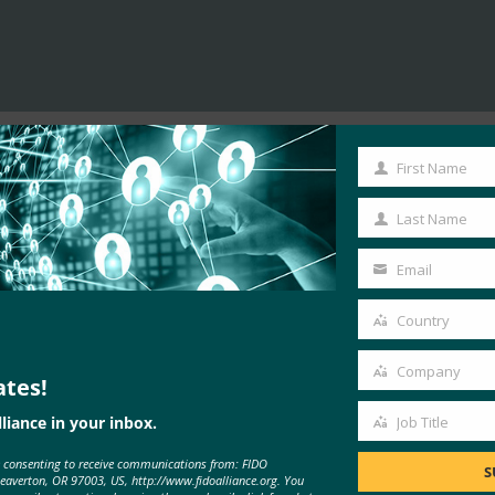
First Name
First
Name
Last Name
Last
Name
Email
Your
email
Country
Country
Company
ates!
Company
liance in your inbox.
Job Title
Job
e consenting to receive communications from: FIDO
Title
S
Beaverton, OR 97003, US, http://www.fidoalliance.org. You