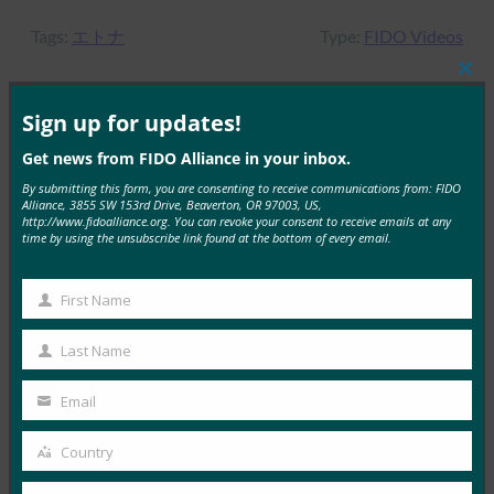
Tags:
エトナ
Type:
FIDO Videos
Clos
this
mod
Sign up for updates!
MORE
FIDO VIDEOS
Get news from FIDO Alliance in your inbox.
By submitting this form, you are consenting to receive communications from: FIDO
Alliance, 3855 SW 153rd Drive, Beaverton, OR 97003, US,
FIDO認証とフェデレーション・プロトコルの統合
http://www.fidoalliance.org. You can revoke your consent to receive emails at any
time by using the unsubscribe link found at the bottom of every email.
FIDO Videos
3月 23, 2018
First Name
First
Read More →
Name
Last Name
FIDOアライアンス会員の価値
Last
FIDO Videos
Name
Email
2月 13, 2018
Your
email
Country
Read More →
Country