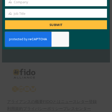
ファーストレスポンダーのためのモバイルアプリの
Company
Company
シングルサインオン
Job Title
FIDO Videos
Job
2月 7, 2018
Title
SUBMIT
Read More →
Previous
1
…
18
19
20
21
22
…
25
Next
X
LinkedIn
YouTube
Bluesky
アライアンスの概要
FIDOとは
ニュースレター登録
利用規約
プライバシーポリシー
プレスセンター