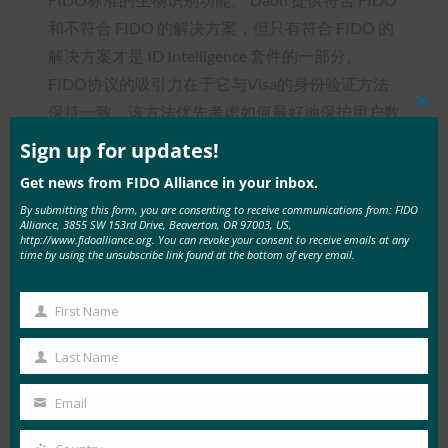
和不符合 FIDO 的解决方案，但只有符合 FIDO 的
解决方案才是 ID Intelligence 套件的一部分。
FIDO协议的吸引力在于它与Visa的身份验证方法
保持一致，该方法优先考虑如何最好地保护用户数
Clos
this
据，利用可用数据做出更好的决策，在数据受到损
mod
Sign up for updates!
害时贬值并赋予客户权力。
Get news from FIDO Alliance in your inbox.
实施需要将 SDK 与客户的移动应用程序集成，这
By submitting this form, you are consenting to receive communications from: FIDO
Alliance, 3855 SW 153rd Drive, Beaverton, OR 97003, US,
通常需要 6 到 12 个月的过程，以及 FIDO 服务器
http://www.fidoalliance.org. You can revoke your consent to receive emails at any
time by using the unsubscribe link found at the bottom of every email.
的本地托管。 虽然Visa正在寻求扩展其作为ID
Intelligence套件的一部分提供的身份验证解决方案
First Name
First
的范围，但符合FIDO标准的生物识别功能现已推
Name
出。
Last Name
Last
该案例研究最初出现在 Javelin Strategy & Research
Name
Email
Your
的“2019 年强身份验证状况”报告中。
email