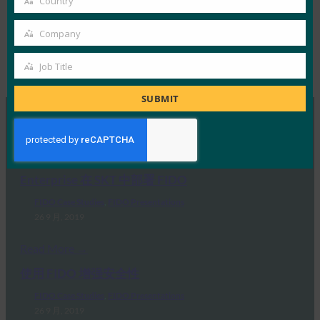
Country
Country
Company
Company
Job Title
Tags:
标枪
, 
案例研究
, 
签证
Type:
FIDO Case Studies
Job
Title
SUBMIT
MORE
FIDO CASE STUDIES
Enterprise 在 SKT 中部署 FIDO
FIDO Case Studies
, 
FIDO Presentations
26 9 月, 2019
Read More →
使用 FIDO 增强安全性
FIDO Case Studies
, 
FIDO Presentations
26 9 月, 2019