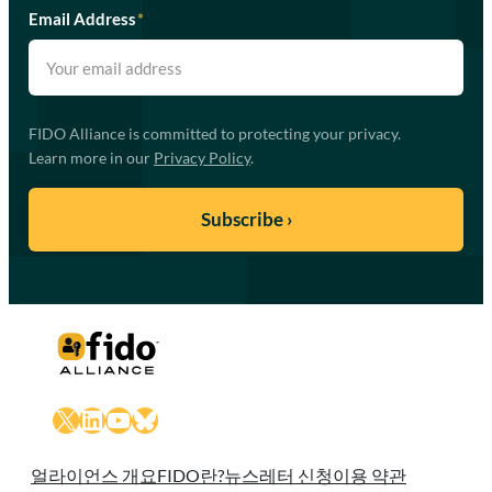
Email Address
*
FIDO Alliance is committed to protecting your privacy.
Learn more in our
Privacy Policy
.
X
LinkedIn
YouTube
Bluesky
얼라이언스 개요
FIDO란?
뉴스레터 신청
이용 약관