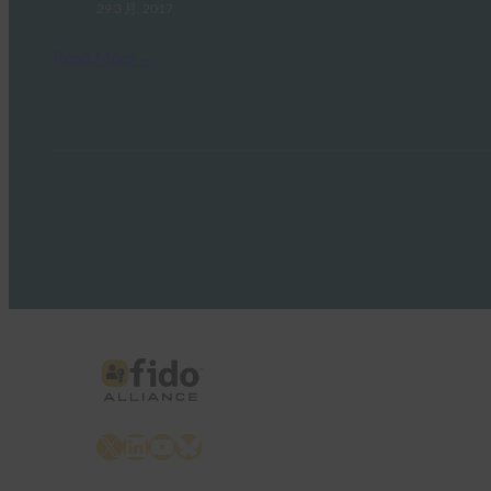
29 3 月, 2017
Read More →
X
LinkedIn
YouTube
Bluesky