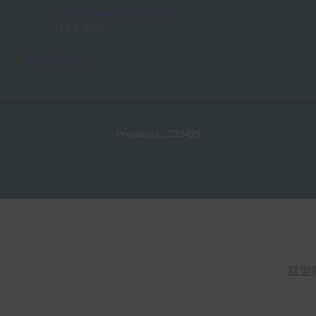
FIDO Case Studies
, 
FIDO Videos
21 2 月, 2017
Read More →
Previous
1
…
23
24
25
联盟