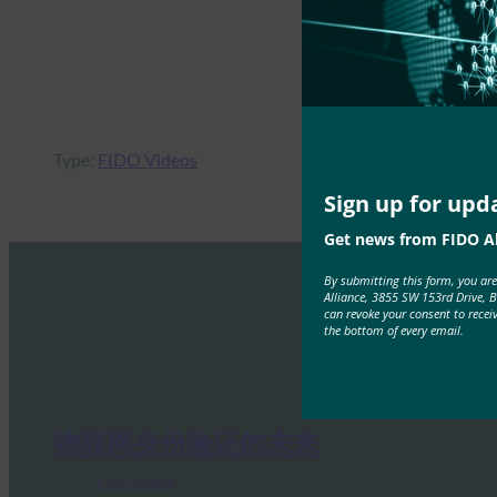
Type:
FIDO Videos
Sign up for upd
Get news from FIDO Al
By submitting this form, you ar
Alliance, 3855 SW 153rd Drive, 
can revoke your consent to recei
the bottom of every email.
物联网身份验证的未来
FIDO Videos