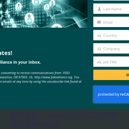
Name
Last Name
Last
Name
Email
Your
email
Country
Country
Company
ates!
Company
liance in your inbox.
Job Title
Job
e consenting to receive communications from: FIDO
Title
S
Beaverton, OR 97003, US, http://www.fidoalliance.org. You
ve emails at any time by using the unsubscribe link found at
MORE
FIDO VIDEOS
案例研究：Google 针对员工和消费
者的强身份验证