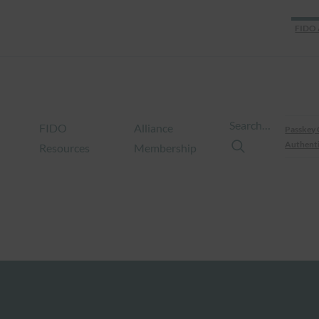
FIDO 
Search…
FIDO
Alliance
Passkey 
Authenti
Resources
Membership