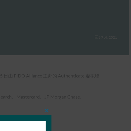
6 7 月, 2021
Alliance 主办的 Authenticate 虚拟峰
arch、Mastercard、JP Morgan Chase、
Close
this
module