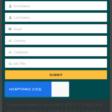
First Name
Read More →
First
Name
American Banker: 은행이 Facebook에서 보안 키 페
Last Name
Last
이지를 가져오는 것을 고려해야 하는 이유
Name
Email
FIDO in the News
Your
1월 31, 2017
email
Country
아메리칸 뱅커(American Banker)는 이 특집 기사에서 “페
Country
이스북이 FIDO 인증을 사용하는 물리적 보안 키를 대중
Company
Company
에게 제공한다면,…
Job Title
Job
Read More →
Title
SUBMIT
ComputerWeekly: FIDO 2단계 인증으로 보안을 강
화한 Facebook
FIDO in the News
1월 31, 2017
ComputerWeekly는 Facebook이 보안 키가 포함된 피싱
방지 FIDO 인증을 소셜 플랫폼에 통합하여 17억 9천만