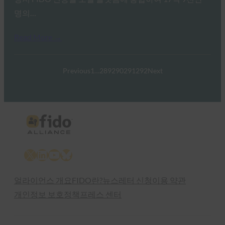
명의…
Read More →
Previous
1
…
289
290
291
292
Next
X
LinkedIn
YouTube
Bluesky
얼라이언스 개요
FIDO란?
뉴스레터 신청
이용 약관
개인정보 보호정책
프레스 센터