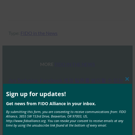
Type:
FIDO in the News
MORE
FIDO IN THE NEWS
Ars Technica: Facebook 계정 탈취를 방지할 수 있는
Clos
더 나은 방법이 있습니다.
this
mod
Sign up for updates!
FIDO in the News
1월 31, 2017
Get news from FIDO Alliance in your inbox.
By submitting this form, you are consenting to receive communications from: FIDO
아르스 테크니카(Ars Technica)의 보도에 따르면, 페이스
Alliance, 3855 SW 153rd Drive, Beaverton, OR 97003, US,
북은 Google), 드롭박스(Dropbox), 깃허브(GitHub), 세일
http://www.fidoalliance.org. You can revoke your consent to receive emails at any
time by using the unsubscribe link found at the bottom of every email.
즈포스(Salesforce) 등 몇몇 온라인 서비스와 함께…