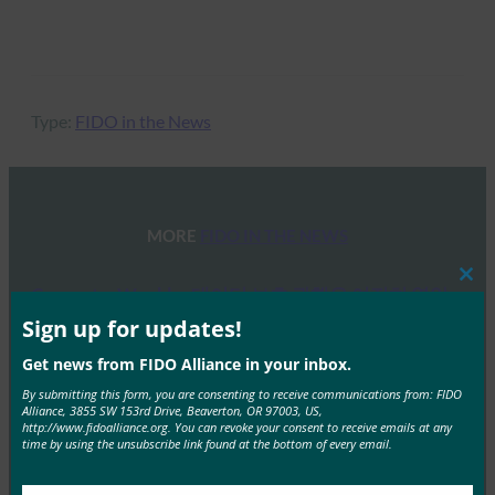
Type:
FIDO in the News
MORE
FIDO IN THE NEWS
Clos
ComputerWeekly: 데이터 보호 관행은 여전히 열악
this
하며, 설문 조사에 따르면
mod
Sign up for updates!
FIDO in the News
Get news from FIDO Alliance in your inbox.
1월 28, 2019
By submitting this form, you are consenting to receive communications from: FIDO
FIDO Alliance CMO인 앤드류 시키아르(Andrew Shikiar)
Alliance, 3855 SW 153rd Drive, Beaverton, OR 97003, US,
http://www.fidoalliance.org. You can revoke your consent to receive emails at any
는 컴퓨터위클리(ComputerWeekly)와의 인터뷰에서 대
time by using the unsubscribe link found at the bottom of every email.
부분의 침해 사고는 취약하고 공유된 자격 증명으로…