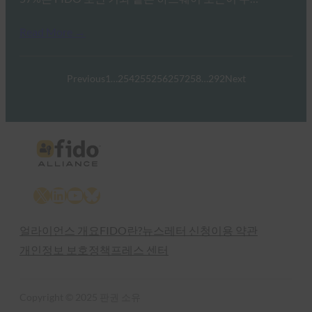
Read More →
Previous
1
…
254
255
256
257
258
…
292
Next
X
LinkedIn
YouTube
Bluesky
얼라이언스 개요
FIDO란?
뉴스레터 신청
이용 약관
개인정보 보호정책
프레스 센터
Copyright © 2025 판권 소유