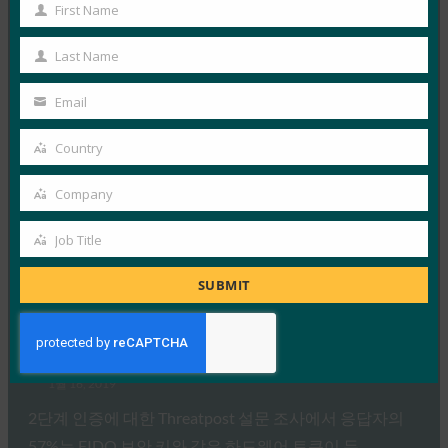
First Name
First
Read More →
Name
Last Name
ComputerWeekly: FIDO는 강력한 인증을 배포해야
Last
할 때라고 말합니다.
Name
Email
Your
FIDO in the News
1월 23, 2019
email
Country
Country
이 ComputerWeekly 기사에서 FIDO Alliance CMO인
Company
Andrew Shikiar는 암호에 대한 의존도를 줄이는 데 필요
Company
한 도구를…
Job Title
Job
Read More →
Title
SUBMIT
Threatpost : Threatpost 설문 조사 말한다 : 2FA는 괜
찮지 만 계속해서 SMS를 죽이십시오
FIDO in the News
1월 16, 2019
2단계 인증에 대한 Threatpost 설문 조사에서 응답자의
57%는 FIDO 보안 키와 같은 하드웨어 토큰이 두…