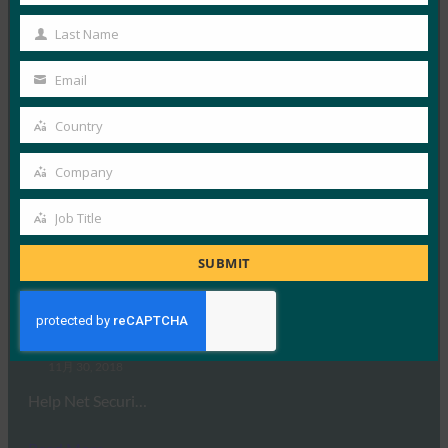
このRSAブログでは、FIDO…
Name
Last Name
Last
Read More →
Name
Email
Your
ARS Technica: 共和党の選挙運動部門への侵入で盗
email
まれた数千通の機密メール
Country
Country
FIDO in the News
Company
12月 4, 2018
Company
全米共和党議会委員会での電子メ…
Job Title
Job
Title
Read More →
SUBMIT
Help Net Security: ネットワークセキュリティとサ
イバーセキュリティ衛生の基礎
FIDO in the News
11月 30, 2018
Help Net Securi…