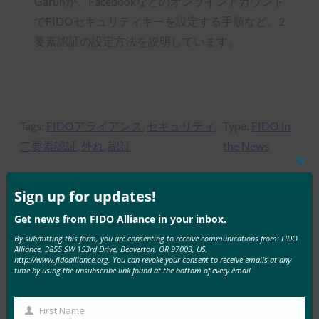
Garunが、Facebookなどのオンラインアカウント
でFIDOセキュリティキーを設定する手順など、2
要素認証の設定方法を説明しています。
Tags:
FIDOアライアンス
, 
セキュリティ
, 
Type:
FIDO in
二要素認証
, 
外れ
, 
認証
the News
Clos
this
mod
Sign up for updates!
Get news from FIDO Alliance in your inbox.
MORE
FIDO IN THE NEWS
By submitting this form, you are consenting to receive communications from: FIDO
Alliance, 3855 SW 153rd Drive, Beaverton, OR 97003, US,
RSAブログ:新年に注目すべき7つのセキュリティ・
http://www.fidoalliance.org. You can revoke your consent to receive emails at any
time by using the unsubscribe link found at the bottom of every email.
トレンド
FIDO in the News
12月 4, 2018
First Name
First