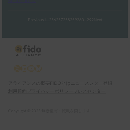
Read More →
Previous
1
…
256
257
258
259
260
…
292
Next
X
LinkedIn
YouTube
Bluesky
アライアンスの概要
FIDOとは
ニュースレター登録
利用規約
プライバシーポリシー
プレスセンター
Copyright © 2025 無断複写・転載を禁じます