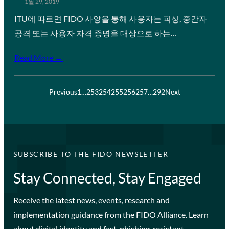
1월 29, 2019
ITU에 따르면 FIDO 사양을 통해 사용자는 피싱, 중간자
공격 또는 사용자 자격 증명을 대상으로 하는…
Read More →
Previous
1
…
253
254
255
256
257
…
292
Next
SUBSCRIBE TO THE FIDO NEWSLETTER
Stay Connected, Stay Engaged
Receive the latest news, events, research and
implementation guidance from the FIDO Alliance. Learn
about digital identity and fast, phishing-resistant