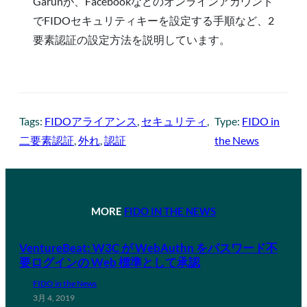
Garunが、Facebookなどのオンラインアカウント
でFIDOセキュリティキーを設定する手順など、2
要素認証の設定方法を説明しています。
Tags:
FIDOアライアンス
, 
セキュリティ
, 
Type:
FIDO in
二要素認証
, 
外れ
, 
認証
the News
MORE
FIDO IN THE NEWS
VentureBeat: W3C が WebAuthn をパスワード不
要ログインの Web 標準として承認
FIDO in the News
3月 4, 2019