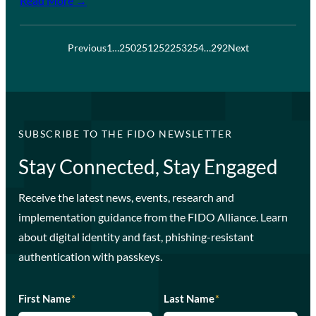
Read More →
Previous
1
…
250
251
252
253
254
…
292
Next
SUBSCRIBE TO THE FIDO NEWSLETTER
Stay Connected, Stay Engaged
Receive the latest news, events, research and
implementation guidance from the FIDO Alliance. Learn
about digital identity and fast, phishing-resistant
authentication with passkeys.
First Name
*
Last Name
*