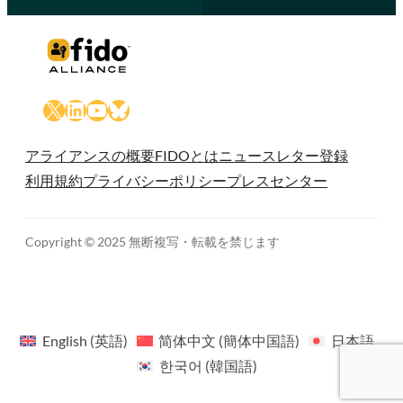
X
LinkedIn
YouTube
Bluesky
アライアンスの概要
FIDOとは
ニュースレター登録
利用規約
プライバシーポリシー
プレスセンター
Copyright © 2025 無断複写・転載を禁じます
English
(
英語
)
简体中文
(
簡体中国語
)
日本語
한국어
(
韓国語
)