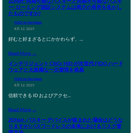
ZDNet: 同期可能なパスキーと同期不可能なパスキ
ー: ローミング認証システムは両方の長所を生かし
たものですか?
FIDO in the News
8月 12, 2025
好むと好まざるとにかかわらず、…
Read More →
インテリジェント CISO: HID が次世代 FIDO ハード
ウェアと大規模な一元管理を発表
FIDO in the News
8月 12, 2025
信頼できる ID およびアクセ…
Read More →
ZDNet: パスキー デバイスが盗まれた場合はどうな
りますか?パスワードレスの未来におけるリスク管
理方法