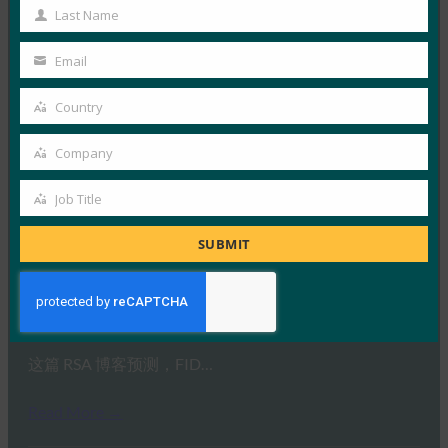
据《福布斯》报道，密码需要过时…
Name
Last Name
Last
Read More →
Name
Email
Your
ZDNet： Apple 杀死网络密码？ Safari 在 macOS 上
email
试用 WebAuthn 登录
Country
Country
FIDO in the News
Company
6 12 月, 2018
Company
Apple ZDNet 报道，…
Job Title
Job
Title
Read More →
SUBMIT
RSA 博客：新的一年值得关注的 7 大安全趋势
FIDO in the News
4 12 月, 2018
这篇 RSA 博客预测，FID…
Read More →