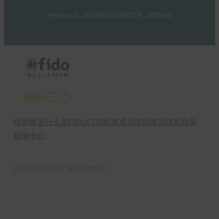
Previous
1
…
255
256
257
258
259
…
292
Next
X
LinkedIn
YouTube
Bluesky
联盟概述
什么是FIDO
订阅时事通讯
使用条款
隐私政策
媒体中心
版权所有 © 2025 保留所有权利