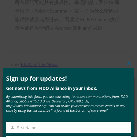
所有密码可能具有挑战性。 幸运的是，罗伯特·斯
卡梅尔（Robert Scammall）揭示了为什么密码可
能很快就会成为过去。 阅读对 FIDO Alliance执行
董事兼首席营销官 Andrew Shikiar 的采访。
Type:
FIDO in the News
Clos
this
mod
Sign up for updates!
Get news from FIDO Alliance in your inbox.
MORE
FIDO IN THE NEWS
By submitting this form, you are consenting to receive communications from: FIDO
Alliance, 3855 SW 153rd Drive, Beaverton, OR 97003, US,
http://www.fidoalliance.org. You can revoke your consent to receive emails at any
time by using the unsubscribe link found at the bottom of every email.
福布斯：我们现在可以把密码逼到灭绝吗？
FIDO in the News
First Name
12 12 月, 2018
First