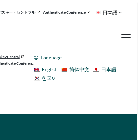
日本語
パスキー・セントラル
Authenticate Conference
skey Central
Language
henticate Conference
English
简体中文
日本語
한국어