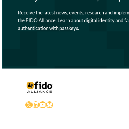
Receive the latest news, events, research and imple
the FIDO Alliance. Learn about digital identity and fa
authentication with passkeys.
X
LinkedIn
YouTube
Bluesky