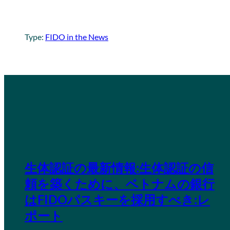
Type:
FIDO in the News
生体認証の最新情報:生体認証の信
頼を築くために、ベトナムの銀行
はFIDOパスキーを採用すべき:レ
ポート