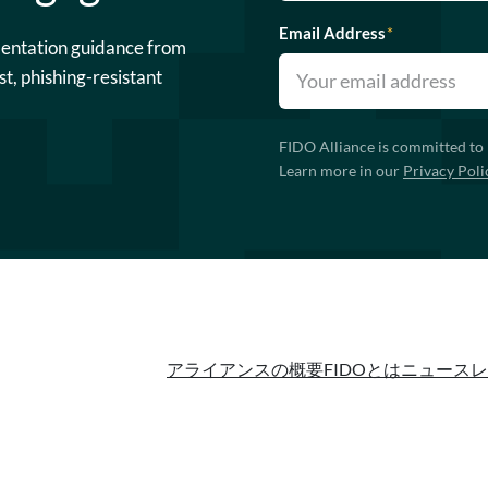
Email Address
*
mentation guidance from
st, phishing-resistant
FIDO Alliance is committed to 
Learn more in our
Privacy Poli
アライアンスの概要
FIDOとは
ニュースレ