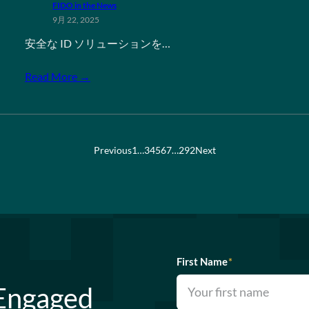
FIDO in the News
9月 22, 2025
安全な ID ソリューションを…
Read More →
Previous
1
…
3
4
5
6
7
…
292
Next
First Name
*
 Engaged