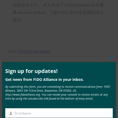
在获得牵引力。 本文采访了 FIDO Alliance 执行董
事 Andrew Shikiar，了解 FIDO 如何使无密码成为
现实。
Type:
FIDO in the News
Clos
this
mod
Sign up for updates!
MORE
FIDO IN THE NEWS
Get news from FIDO Alliance in your inbox.
By submitting this form, you are consenting to receive communications from: FIDO
Alliance, 3855 SW 153rd Drive, Beaverton, OR 97003, US,
MobileIDWorld：Meta 为全球 Facebook 移动用户
http://www.fidoalliance.org. You can revoke your consent to receive emails at any
推出密钥身份验证
time by using the unsubscribe link found at the bottom of every email.
FIDO in the News
11 7 月, 2025
First Name
First