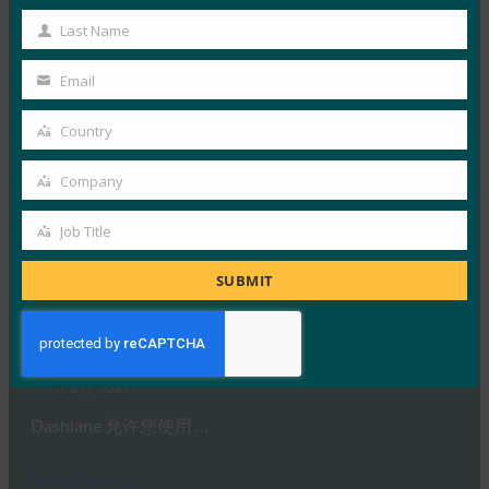
Meta 已开始为 iOS 和…
Name
Last Name
Last
Read More →
Name
Email
Your
黑客新闻：Microsoft 从 2025 年 8 月开始从
Authenticator 应用程序中删除密码管理
email
Country
Country
FIDO in the News
Company
7 7 月, 2025
Company
Microsoft 表示，将从…
Job Title
Job
Read More →
Title
SUBMIT
PCmag：此密码管理器现在允许您在没有密码的情
况下创建一个帐户
FIDO in the News
27 6 月, 2025
Dashlane 允许您使用 …
Read More →