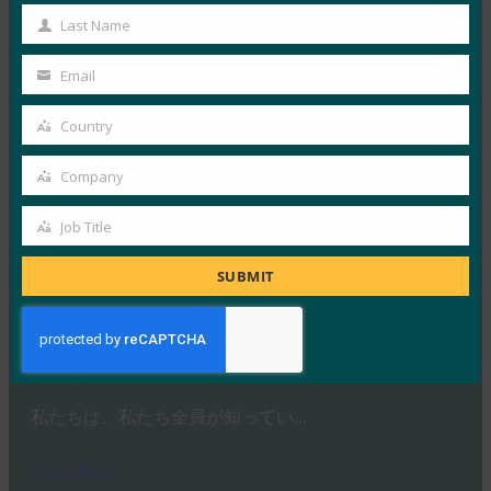
Name
HYPRの最高経営責任者であり…
Last Name
Last
Name
Read More →
Email
Your
IDACポッドキャスト:FIDOアライアンス、Nishant
email
Country
Kaushikによるパスキーフィッシング
Country
FIDO in the News
Company
Company
10月 2, 2025
Job Title
ポッドキャスト「Identit…
Job
Title
SUBMIT
Read More →
Ideem: FIDOのCEOであるAndrew ShikiarとのQ/A
FIDO in the News
10月 1, 2025
私たちは、私たち全員が知ってい…
Read More →