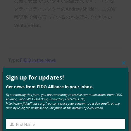
な最も安全で使いやすい認証形式です 。 エグゼ
クティブディレクターのAndrew Shikiar 、この寄
稿記事で何を言っているのかを読んでください
VentureBeat.
Type:
FIDO in the News
Clos
this
mod
Sign up for updates!
Get news from FIDO Alliance in your inbox.
MORE
FIDO IN THE NEWS
By submitting this form, you are consenting to receive communications from: FIDO
Alliance, 3855 SW 153rd Drive, Beaverton, OR 97003, US,
http://www.fidoalliance.org. You can revoke your consent to receive emails at any
ITブリーフ:ヘルプデスクは、攻撃が増加する中、
time by using the unsubscribe link found at the bottom of every email.
サイバーセキュリティの弱点として浮上
FIDO in the News
First Name
First
10月 3, 2025