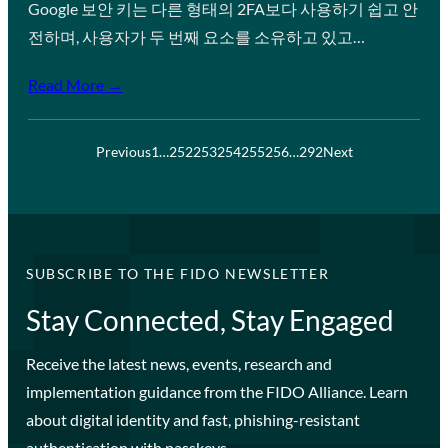
Google 보안 키는 다른 형태의 2FA보다 사용하기 쉽고 안
전하며, 사용자가 두 번째 요소를 소유하고 있고…
Read More →
Previous
1
…
252
253
254
255
256
…
292
Next
SUBSCRIBE TO THE FIDO NEWSLETTER
Stay Connected, Stay Engaged
Receive the latest news, events, research and
implementation guidance from the FIDO Alliance. Learn
about digital identity and fast, phishing-resistant
authentication with passkeys.