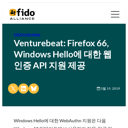
FIDO in the News
Venturebeat: Firefox 66,
Windows Hello에 대한 웹
인증 API 지원 제공
Share on X
Share on LinkedIn
Share on Bluesky
3월 19, 2019
Windows Hello에 대한 WebAuthn 지원은 다음