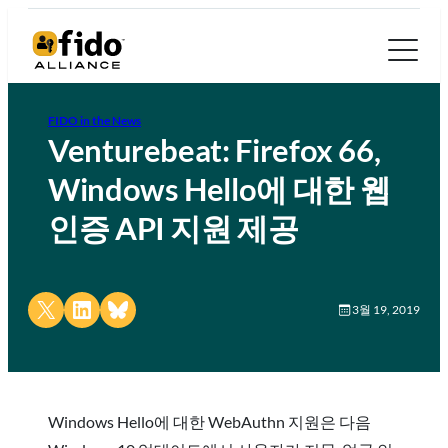
FIDO in the News
Venturebeat: Firefox 66,
Windows Hello에 대한 웹
인증 API 지원 제공
Share on X
Share on LinkedIn
Share on Bluesky
3월 19, 2019
Windows Hello에 대한 WebAuthn 지원은 다음