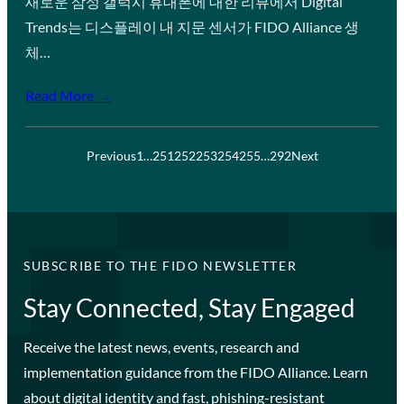
새로운 삼성 갤럭시 휴대폰에 대한 리뷰에서 Digital
Trends는 디스플레이 내 지문 센서가 FIDO Alliance 생
체…
Read More →
Previous
1
…
251
252
253
254
255
…
292
Next
SUBSCRIBE TO THE FIDO NEWSLETTER
Stay Connected, Stay Engaged
Receive the latest news, events, research and
implementation guidance from the FIDO Alliance. Learn
about digital identity and fast, phishing-resistant